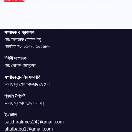
সাতক্ষীরার ব্লিস হাসপাতালে অগ্নিকাণ্ড, নিরাপদে
সরানো হলো রোগীদের
August 4, 2026
Satkhira Times
No Comments
সম্পাদক ও প্রকাশক
মোঃ আলতাফ হোসেন বাবু
মোবাইল নং- ০১৭১২ ১০৫৬৮৯
নির্বাহী সম্পাদক
মোঃ গোলাম মোস্তফা
সম্পাদক মন্ডলির সভাপতি
আলহাজ্ব শেখ আমজাদ হোসেন
প্রধান উপদেষ্টা
আলহাজ্ব আসাদুজ্জামান বাবু
ই-মেইল
satkhiratimes24@gmail.com
altafbabu1@gmail.com