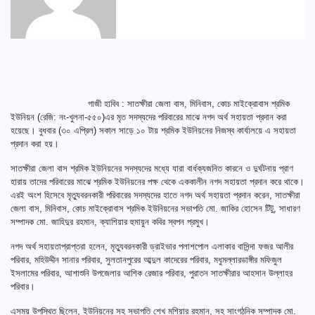
গাজী হাবিব : সাতক্ষীরা জেলা বাস, মিনিবাস, কোচ মাইক্রোবাস শ্রমিক
ইউনিয়ন (রেজি: নং-খুলনা-৫৫০)এর মৃত সদস্যদের পরিবারের মাঝে নগদ অর্থ সহায়তা প্রদান করা
হয়েছে। বুধবার (৩০ এপ্রিল) সকাল সাড়ে ১০ টায় শ্রমিক ইউনিয়নের নিজস্ব কার্যালয়ে এ সহায়তা
প্রদান করা হয়।
সাতক্ষীরা জেলা বাস শ্রমিক ইউনিয়নের সদস্যদের মধ্যে যারা বার্ধক্যজনিত কারনে ও দুর্ঘটনায় প্রাণ
হারায় তাদের পরিবারের মাঝে শ্রমিক ইউনিয়নের পক্ষ থেকে এককালীন নগদ সহায়তা প্রদান করে থাকে।
এরই অংশ হিসেবে মৃত্যুবরনকারী পরিবারের সদস্যদের হাতে নগদ অর্থ সহায়তা প্রদান করেন, সাতক্ষীরা
জেলা বাস, মিনিবাস, কোচ মাইক্রোবাস শ্রমিক ইউনিয়নের সভাপতি মো. জাকির হোসেন টিটু, সাধারণ
সম্পাদক মো. জাহিদুর রহমান, ক্যাশিয়ার হুমায়ুন কবির স্বপন প্রমুখ।
নগদ অর্থ সহায়তাপ্রাপ্তরা হলেন, মৃত্যুবরনকারী ড্রাইভার পলাশপোল এলাকার বাসিন্দা ফজর আলীর
পরিবার, মহিউদ্দীন সানার পরিবার, সুলতানপুরের আব্দুল কাদেরের পরিবার, মধুমল্লারডাঙ্গীর মফিজুল
ইসলামের পরিবার, আশাশুনি উপজেলার আশিক রেজার পরিবার, পুরাতন সাতক্ষীরার আহসান উল্লাহর
পরিবার।
এসময় উপস্থিত ছিলেন, ইউনিয়নের সহ সভাপতি শেখ মশিয়ার রহমান, সহ সাংগঠনিক সম্পাদক মো.