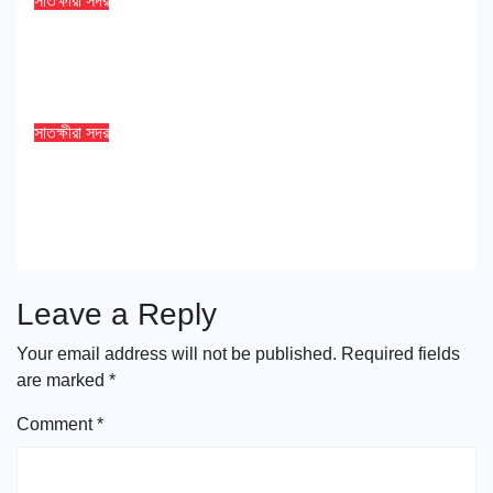
সাতক্ষীরা সদর
সাতক্ষীরার ব্লিস হাসপাতালে অগ্নিকাণ্ড, নিরাপদে
সরানো হলো রোগীদের
Aug 4, 2026
Satkhira Times
সাতক্ষীরা সদর
জলবায়ু পরিবর্তন মোকাবিলায় সাতক্ষীরায় রেড
ক্রিসেন্ট সোসাইটির বৃক্ষরোপণ কর্মসূচি
Aug 4, 2026
Satkhira Times
Leave a Reply
Your email address will not be published.
Required fields
are marked
*
Comment
*