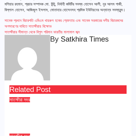
মশিয়ার রহমান, প্রচার সম্পাদক মো. মিন্টু, নির্বাহী কমিটির সদস্য হোসেন আলী, নুর আলম গাজী,
বিল্লাল হোসেন, আজিজুল ইসলাম, মোতাহার হোসেনসহ শ্রমিক ইউনিয়নের অন্যান্য সদস্যবৃন্দ।
Post
সাবেক প্রধান বিচারপতি এবিএম খায়রুল হকের গ্রেফতার এবং সাবেক সরকারের দলীয় বিচারকদের
অপসারণের দাবিতে সাতক্ষীরায় বিক্ষোভ
navigation
সাতক্ষীরার সীমান্ত থেকে বিপুল পরিমান ভারতীয় মালামাল জব্দ
By
Satkhira Times
Related Post
সাতক্ষীরা সদর
কিডনী রোগে আক্রান্ত সাংবাদিক আরিফুল ইসলাম
আশা অসুস্থ্য, সকলের দোয়া কামনা
Aug 4, 2026
Satkhira Times