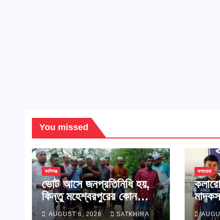
You missed
কালিগঞ্জ
কলারোয়া
ভোট আসে জনপ্রতিনিধি হয়,
কলারো
কিন্তু মহেশ্বরপুরের কোন
মাদকস
উন্নয়ন হয়না
AUGUST 6, 2026
SATKHIRA
AUGU