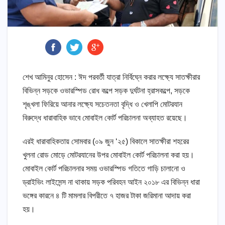
শেখ আমিনুর হোসেন : ঈদ পরবর্তী যাত্রা নির্বিঘ্নে করার লক্ষ্যে সাতক্ষীরার
বিভিন্ন সড়কে ওভারস্পিড রোধ কল্পে সড়ক দুর্ঘটনা হ্রাসকল্পে, সড়কে
শৃঙ্খলা ফিরিয়ে আনার লক্ষ্যে সচেতনতা বৃদ্ধি ও খেলাপি মোটরযান
বিরুদ্ধে ধারাবাহিক ভাবে মোবাইল কোর্ট পরিচালনা অব্যাহত রয়েছে।
এরই ধারাবাহিকতায় সোমবার (০৯ জুন ‘২৫) বিকালে সাতক্ষীরা শহরের
খুলনা রোড মোড়ে মোটরযানের উপর মোবাইল কোর্ট পরিচালনা করা হয়।
মোবাইল কোর্ট পরিচালনার সময় ওভারস্পিড গতিতে গাড়ি চালানো ও
ড্রাইভিং লাইসেন্স না থাকায় সড়ক পরিবহন আইন ২০১৮ এর বিভিন্ন ধারা
ভঙ্গের কারনে ৪ টি মামলার বিপরীতে ৭ হাজর টাকা জরিমানা আদায় করা
হয়।