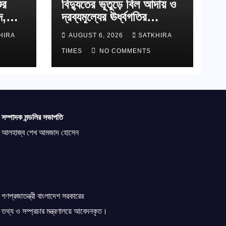
ুর
বিদ্যুতের ভূতুড়ে বিল আদায় ও
দ,
দ্রব্যমূল্যের ঊর্ধ্বগতির
প্রতিবাদে অবস্থান কর্মসূচি ও
HIRA
AUGUST 6, 2026
SATKHIRA
স্মারকলিপি
TIMES
NO COMMENTS
সম্পাদক মন্ডলির সভাপতি
আলহাজ্ব শেখ আমজাদ হোসেন
গণপ্রজাতন্ত্রী বাংলাদেশ সরকারের
তথ্য ও সম্প্রচার মন্ত্রণালয়ে আবেদনকৃত।