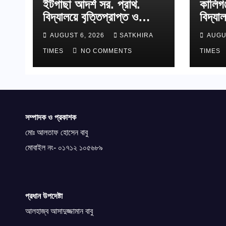
ইটগাছা আদর্শ সর. প্রাথ.
কালিগঞ্
বিদ্যালয়ে বৃত্তিপ্রাপ্ত ও
বিদ্যা
শাপলা কাব অ্যাওয়ার্ডপ্রাপ্ত
AUGUST 6, 2026
SATKHIRA
AUGU
শিক্ষার্থীদের সংবর্ধনা
TIMES
NO COMMENTS
TIMES
সম্পাদক ও প্রকাশক
মোঃ আলতাফ হোসেন বাবু
মোবাইল নং- ০১৭১২ ১০৫৬৮৯
প্রধান উপদেষ্টা
আলহাজ্ব আসাদুজ্জামান বাবু