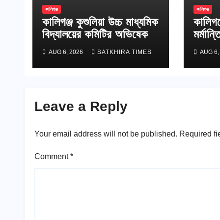
কালিগঞ্জ
কালিগঞ্জ
কালিগঞ্জ কুশুলিয়া উচ্চ মাধ্যমিক
কালিগঞ
বিদ্যালয়ের কমিটির অভিষেক
মর্মান্ত
চালক
AUG 6, 2026
SATKHIRA TIMES
AUG 6,
Leave a Reply
Your email address will not be published.
Required fi
Comment
*