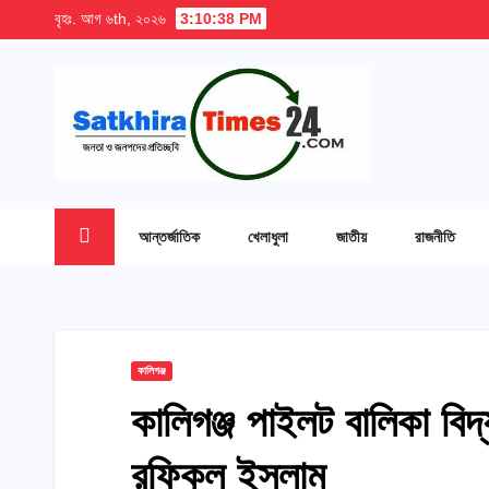
Skip
বৃহঃ. আগ ৬th, ২০২৬
3:10:39 PM
to
content
আন্তর্জাতিক
খেলাধুলা
জাতীয়
রাজনীতি
কালিগঞ্জ
কালিগঞ্জ পাইলট বালিকা বিদ
রফিকুল ইসলাম