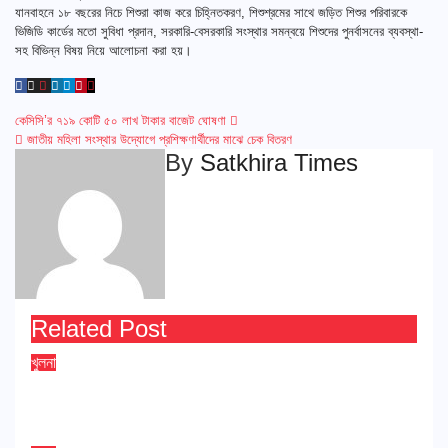
যানবাহনে ১৮ বছরের নিচে শিশুরা কাজ করে চিহ্নিতকরণ, শিশুশ্রমের সাথে জড়িত শিশুর পরিবারকে
ভিজিডি কার্ডের মতো সুবিধা প্রদান, সরকারি-বেসরকারি সংস্থার সমন্বয়ে শিশুদের পুনর্বাসনের ব্যবস্থা-
সহ বিভিন্ন বিষয় নিয়ে আলোচনা করা হয়।
Post
কেসিসি’র ৭১৯ কোটি ৫০ লাখ টাকার বাজেট ঘোষণা
জাতীয় মহিলা সংস্থার উদ্যোগে প্রশিক্ষণার্থীদের মাঝে চেক বিতরণ
navigation
By
Satkhira Times
Related Post
খুলনা
খুলনায় নৌযান শুমারি বিষয়ক অবহিতকরণ সেমিনার
Aug 3, 2026
Satkhira Times