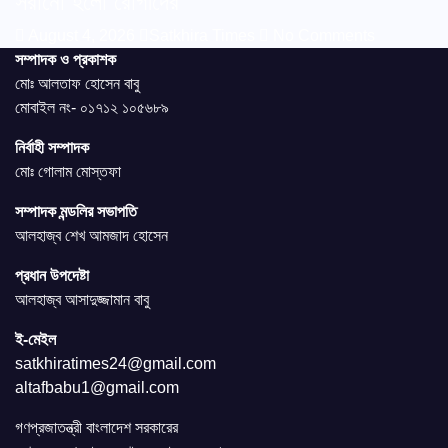
সরানো হলো রোগীদের
August 4, 2026
Satkhira Times
No Comments
সম্পাদক ও প্রকাশক
মোঃ আলতাফ হোসেন বাবু
মোবাইল নং- ০১৭১২ ১০৫৬৮৯
নির্বাহী সম্পাদক
মোঃ গোলাম মোস্তফা
সম্পাদক মন্ডলির সভাপতি
আলহাজ্ব শেখ আমজাদ হোসেন
প্রধান উপদেষ্টা
আলহাজ্ব আসাদুজ্জামান বাবু
ই-মেইল
satkhiratimes24@gmail.com
altafbabu1@gmail.com
গণপ্রজাতন্ত্রী বাংলাদেশ সরকারের