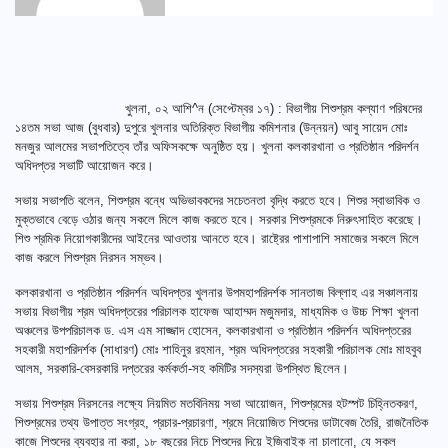
খুলনা, ০২ আশি^ন (সেপ্টেম্বর ১৭) : বিভাগীয় শিশুশ্রম কল্যাণ পরিষদের
১৪তম সভা আজ (বুধবার) দুপুরে খুলনার অতিরিক্ত বিভাগীয় কমিশনার (উন্নয়ন) আবু সায়েদ মোঃ
মনজুর আলমের সভাপতিত্বে তাঁর অফিসকক্ষে অনুষ্ঠিত হয়। খুলনা কলকারখানা ও প্রতিষ্ঠান পরিদর্শন
অধিদপ্তর সভাটি আয়োজন করে।
সভায় সভাপতি বলেন, শিশুশ্রম বন্ধে অভিভাবকদের সচেতনতা বৃদ্ধি করতে হবে। শিশুর স্বাভাবিক ও
মুক্তভাবে বেড়ে ওঠার জন্য সকলে মিলে কাজ করতে হবে। সরকার শিশুশ্রমকে নিরুৎসাহিত করেছে।
শিশু শ্রমিক নিয়োগকারীদের আইনের আওতায় আনতে হবে। রাষ্ট্রের পাশাপাশি সমাজের সকলে মিলে
কাজ করলে শিশুশ্রম নিরসন সম্ভব।
কলকারখানা ও প্রতিষ্ঠান পরিদর্শন অধিদপ্তর খুলনার উপমহাপরিদর্শক সানতাজ বিল্লাহ এর সঞ্চালনায়
সভায় বিভাগীয় শ্রম অধিদপ্তরের পরিচালক হাফেজ আহাম্মদ মজুমদার, মাধ্যমিক ও উচ্চ শিক্ষা খুলনা
অঞ্চলের উপপরিচালক ড. এস এম সাজ্জাদ হোসেন, কলকারখানা ও প্রতিষ্ঠান পরিদর্শন অধিদপ্তরের
সহকারী মহাপরিদর্শক (সাধারণ) মোঃ শাহিনুর রহমান, শ্রম অধিদপ্তরের সহকারী পরিচালক মোঃ মাহবুব
আলম, সরকারি-বেসরকারি দপ্তরের কর্মকর্তা-সহ কমিটির সদস্যরা উপস্থিত ছিলেন।
সভায় শিশুশ্রম নিরসনের লক্ষ্যে নিয়মিত মতবিনিময় সভা আয়োজন, শিশুশ্রমের হটস্পট চিহ্নিতকরণ,
শিশুশ্রমের তথ্য উপাত্ত সংগ্রহ, প্রচার-প্রচারণা, শ্রমে নিয়োজিত শিশুদের ডাটাবেজ তৈরি, রাজনৈতিক
কাজে শিশুদের ব্যবহার না করা, ১৮ বছরের নিচে শিশুদের দিয়ে ইজিবাইক না চালানো, যে সকল