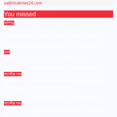
satkhiratimes24.com
You missed
কালিগঞ্জ
কালিগঞ্জে দুর্নীতি প্রতিরোধ বিষয়ক বিতর্ক
প্রতিযোগিতায় চ্যাম্পিয়ন নলতা মাধ্যমিক বিদ্যালয়
August 4, 2026
Satkhira Times
No Comments
তালা
জাতীয় পর্যায়ে প্রথম হয়েও মেলেনি পদক
August 4, 2026
Satkhira Times
No Comments
সাতক্ষীরা সদর
কিডনী রোগে আক্রান্ত সাংবাদিক আরিফুল ইসলাম
আশা অসুস্থ্য, সকলের দোয়া কামনা
August 4, 2026
Satkhira Times
No Comments
সাতক্ষীরা সদর
সাতক্ষীরার ব্লিস হাসপাতালে অগ্নিকাণ্ড, নিরাপদে