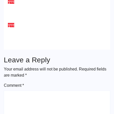
খুলনা
পাইকগাছায় পিসি রায়ের জন্মবার্ষিকী উদযাপন
Aug 2, 2026
Satkhira Times
খুলনা
বিভাগীয় পর্যায়ে পাঠক সমাবেশ অনুষ্ঠিত
Jul 31, 2026
Satkhira Times
Leave a Reply
Your email address will not be published.
Required fields
are marked
*
Comment
*