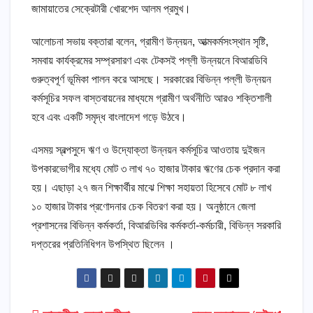
জামায়াতের সেক্রেটারী খোরশেদ আলম প্রমুখ।
আলোচনা সভায় বক্তারা বলেন, গ্রামীণ উন্নয়ন, আত্মকর্মসংস্থান সৃষ্টি,
সমবায় কার্যক্রমের সম্প্রসারণ এবং টেকসই পল্লী উন্নয়নে বিআরডিবি
গুরুত্বপূর্ণ ভূমিকা পালন করে আসছে। সরকারের বিভিন্ন পল্লী উন্নয়ন
কর্মসূচির সফল বাস্তবায়নের মাধ্যমে গ্রামীণ অর্থনীতি আরও শক্তিশালী
হবে এবং একটি সমৃদ্ধ বাংলাদেশ গড়ে উঠবে।
এসময় স্বল্পসুদে ঋণ ও উদ্যোক্তা উন্নয়ন কর্মসূচির আওতায় দুইজন
উপকারভোগীর মধ্যে মোট ৩ লাখ ৭০ হাজার টাকার ঋণের চেক প্রদান করা
হয়। এছাড়া ২৭ জন শিক্ষার্থীর মাঝে শিক্ষা সহায়তা হিসেবে মোট ৮ লাখ
১০ হাজার টাকার প্রণোদনার চেক বিতরণ করা হয়। অনুষ্ঠানে জেলা
প্রশাসনের বিভিন্ন কর্মকর্তা, বিআরডিবির কর্মকর্তা-কর্মচারী, বিভিন্ন সরকারি
দপ্তরের প্রতিনিধিগন উপস্থিত ছিলেন ।