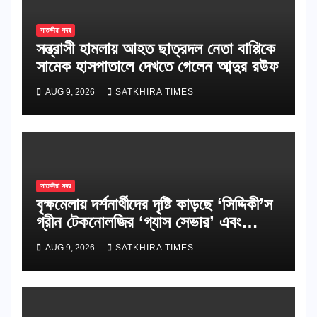
সাতক্ষীরা সদর
সন্ত্রাসী হামলায় আহত ছাত্রদল নেতা বাপ্পিকে
সামেক হাসপাতালে দেখতে গেলেন আব্দুর রউফ
AUG 9, 2026
SATKHIRA TIMES
সাতক্ষীরা সদর
বৃক্ষমেলায় দর্শনার্থীদের দৃষ্টি কাড়ছে ‘সিদ্দিকী’স
গ্রীন টেকনোলজির ‘গ্যাস সেভার’ এবং
পরিবেশবান্ধব রান্নার উদ্ভাবন
AUG 9, 2026
SATKHIRA TIMES