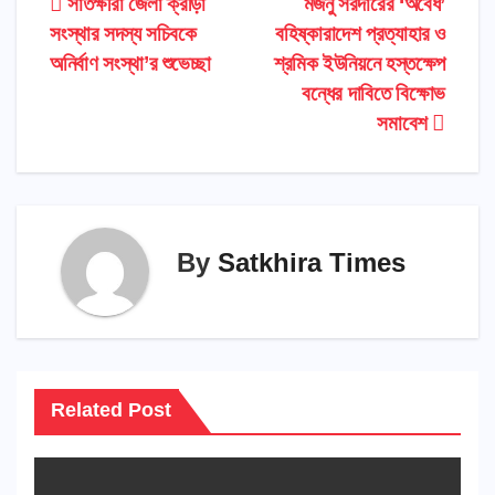
Post
সাতক্ষীরা জেলা ক্রীড়া
মজনু সরদারের ‘অবৈধ’
সংস্থার সদস্য সচিবকে
বহিষ্কারাদেশ প্রত্যাহার ও
navigation
অনির্বাণ সংস্থা’র শুভেচ্ছা
শ্রমিক ইউনিয়নে হস্তক্ষেপ
বন্ধের দাবিতে বিক্ষোভ
সমাবেশ
By
Satkhira Times
Related Post