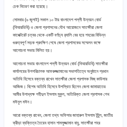
চেক বিতরণ করা হয়েছে।
সোমবার (৬ জুলাই) সকাল ১০ টায় বাংলাদেশ পল্লী উন্নয়ন বোর্ড
(বিআরডিবি) ও জেলা প্রশাসনের যৌথ আয়োজনে সাতক্ষীরা জেলা
কালেক্টরেট চত্বর থেকে একটি বর্ণাঢ্য র‍্যালি বের হয়ে শহরের বিভিন্ন
গুরুত্বপূর্ণ সড়ক প্রদক্ষিণ শেষে জেলা প্রশাসকের সম্মেলন কক্ষে
আলোচনা সভায় মিলিত হয়।
আলোচনা সভায় বাংলাদেশ পল্লী উন্নয়ন বোর্ড (বিআরডিবি) সাতক্ষীরা
কার্যালয়ের উপপরিচালক আফরুজ্জামানের সভাপতিত্বে অনুষ্ঠানে প্রধান
অতিথি হিসেবে বক্তব্য রাখেন সাতক্ষীরা জেলা প্রশাসক মিজ্ কাউসার
আজিজ। বিশেষ অতিথি হিসেবে উপস্থিত ছিলেন জেলা জামায়াতের
আমীর উপাধ্যক্ষ শহীদুল ইসলাম মুকুল, অতিরিক্ত জেলা প্রশাসক শেখ
মঈনুল মঈন।
আরো বক্তব্য রাখেন, জেলা তথ্য অফিসার জাহারুল ইসলাম টুটুল, জাতীয়
ক্রীড়া ব্যক্তিত্ব তৈয়েব হাসান শামসুজ্জামান বাবু, সাতক্ষীরা শহর