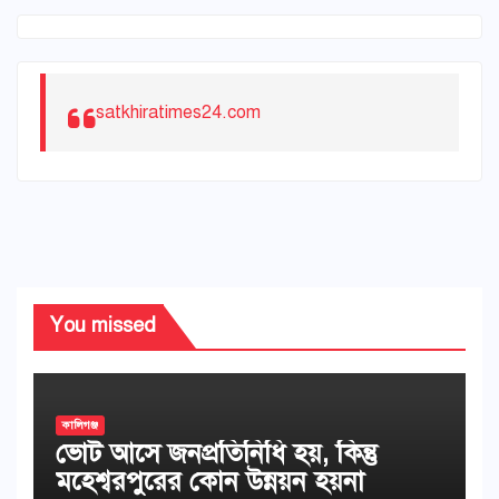
satkhiratimes24.com
You missed
কালিগঞ্জ
ভোট আসে জনপ্রতিনিধি হয়, কিন্তু
মহেশ্বরপুরের কোন উন্নয়ন হয়না