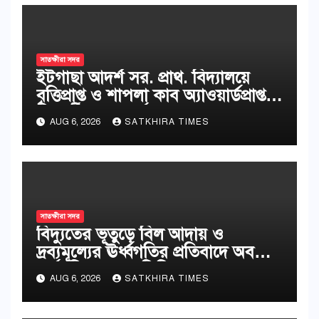
সাতক্ষীরা সদর
ইটগাছা আদর্শ সর. প্রাথ. বিদ্যালয়ে
বৃত্তিপ্রাপ্ত ও শাপলা কাব অ্যাওয়ার্ডপ্রাপ্ত
শিক্ষার্থীদের সংবর্ধনা
AUG 6, 2026
SATKHIRA TIMES
সাতক্ষীরা সদর
বিদ্যুতের ভূতুড়ে বিল আদায় ও
দ্রব্যমূল্যের ঊর্ধ্বগতির প্রতিবাদে অবস্থান
কর্মসূচি ও স্মারকলিপি
AUG 6, 2026
SATKHIRA TIMES