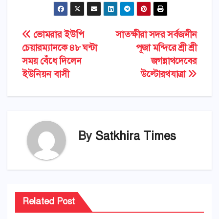
Post
ভোমরার ইউপি
সাতক্ষীরা সদর সর্বজনীন
চেয়ারম্যানকে ৪৮ ঘন্টা
পূজা মন্দিরে শ্রী শ্রী
navigation
সময় বেঁধে দিলেন
জগন্নাথদেবের
ইউনিয়ন বাসী
উল্টোরথযাত্রা
By
Satkhira Times
Related Post