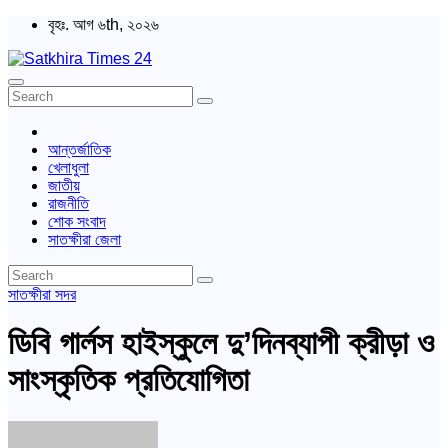
Skip
বৃহঃ. আগ ৬th, ২০২৬
to
content
Satkhira Times 24
বাংলা পত্রিকা
আন্তর্জাতিক
খেলাধুলা
জাতীয়
রাজনীতি
শোক সংবাদ
সাতক্ষীরা জেলা
সাতক্ষীরা সদর
ডিবি গার্লস হাইস্কুলে দু’দিনব্যাপী ক্রীড়া ও
সাংস্কৃতিক প্রতিযোগিতা