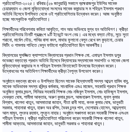
প্রতিযোগিতা-২০২৫। রবিবার (২৬ জানুয়ারি) সকালে ব্রহ্মরাজপুর ইউপির সাবেক
চেয়ারম্যান ও জেলা মুক্তিযোদ্ধা সংসদের সাবেক কমান্ডার স ম শহিদুল ইসলাম প্রধান
অতিথি হিসেবে উপস্থিত থেকে ওই প্রতিযোগিতার উদ্বোধন করেন। আজ অনুষ্ঠিত
হচ্ছে সাংস্কৃতিক প্রতিযোগিতা।
শিক্ষার্থীদের পরিবেশনায় কবিতা আবৃত্তি, গান আর অভিনয়ে মুগ্ধ হন অতিথিগণ। ক্রীড়া
প্রতিযোগিতায় তিনটি গ্রæপে ৯টি ইভেন্টে অংশ নেয়। এর মধ্যে বস্তা দৌড়, সুচে সুতা
পরানো, মার্বেল দৌড়, পাখির বাসা বদল, মাথায় ফুলানো বেলুন রেখে বল কুড়ানো, চেয়ার
সিটিং ও গামলায় পানিতে বেলুন ফাটানো প্রতিযোগিতা ছিল আকর্ষণীয়।
বিদ্যালয়ের সুসজ্জিত ক্যাম্পাসে বিদ্যালয়ের প্রধান শিক্ষক মো. এমাদুল ইসলাম দুলুর
শুভেচ্ছা বক্তব্যে প্রধান অতিথি হিসেবে বিদ্যালয়ের সদ্যসাবেক সভাপতি ও সাবেক জেলা
মুক্তিযোদ্ধা কমান্ডার স ম শহিদুল ইসলাম ফিতাকেটে উৎসবের উদ্বোধন করেন।
উদ্বোধনের পর অতিথিগণ শিক্ষার্থীদের ক্রীড়া নৈপূন্য উপভোগ করেন।
অনুষ্ঠানে বক্তব্য রাখেন ও উপস্থিত ছিলেন সাবেক বিদ্যোৎসাহী সদস্য আব্দুল হামিদ বাবু,
সাবেক অভিভাবক সদস্য রবিন্দ্র কর্মকার, সাংবাদিক এমএ মাজেদ, সহকারি প্রধান শিক্ষক
অনুজিত কুমার মন্ডল, সিনিয়র সহকারি শিক্ষক মোঃ নজিবুল ইসলাম, মোঃ হাফিজুল ইসলাম,
দেবব্রত ঘোষ, শামীমা আক্তার, অরুণ কুমার মন্ডল, আজহারুল ইসলাম, মৃনাল কুমার
বিশ্বাস, খালেদা খাতুন, আসমাতারা জাহান, গীতা রানী সাহা, কনক কুমার ঘোষ, ভানুবতী
সরকার, শাহানারা খাতুন, হারুন অর রশিদ, ভৈরব চন্দ্র পাল, দেলোয়ার হোসেন, আব্দুল্লাহ
আল মামুন, লুৎফর রহমান, লুৎফুন নাহার। অনুষ্ঠান সঞ্চালনা করেন সহকারী শিক্ষক এসএম
শহীদুল ইসলাম। ক্রীড়া প্রতিযোগিতা পরিচালনা করেন সহকারী শিক্ষক খালেদা খাতুন,
শামীমা আক্তার, আসমাতারা জাহান, ভানুবতী সরকার ও শাহানারা খাতুন।