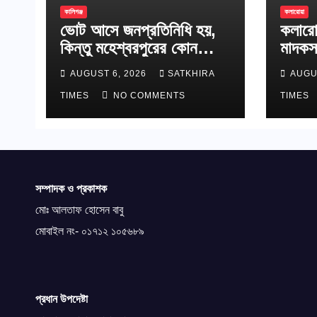
কালিগঞ্জ
কলারোয়া
ভোট আসে জনপ্রতিনিধি হয়,
কলারো
কিন্তু মহেশ্বরপুরের কোন
মাদকস
উন্নয়ন হয়না
AUGUST 6, 2026
SATKHIRA
AUGU
TIMES
NO COMMENTS
TIMES
সম্পাদক ও প্রকাশক
মোঃ আলতাফ হোসেন বাবু
মোবাইল নং- ০১৭১২ ১০৫৬৮৯
প্রধান উপদেষ্টা