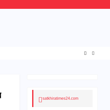
র
satkhiratimes24.com