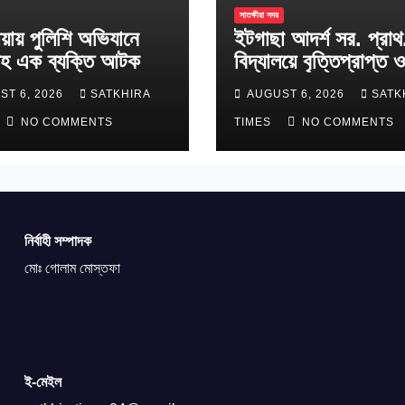
সাতক্ষীরা সদর
য়ায় পুলিশি অভিযানে
ইটগাছা আদর্শ সর. প্রাথ
হ এক ব্যক্তি আটক
বিদ্যালয়ে বৃত্তিপ্রাপ্ত ও
শাপলা কাব অ্যাওয়ার্ডপ্র
ST 6, 2026
SATKHIRA
AUGUST 6, 2026
SATK
শিক্ষার্থীদের সংবর্ধনা
NO COMMENTS
TIMES
NO COMMENTS
নির্বাহী সম্পাদক
মোঃ গোলাম মোস্তফা
ই-মেইল