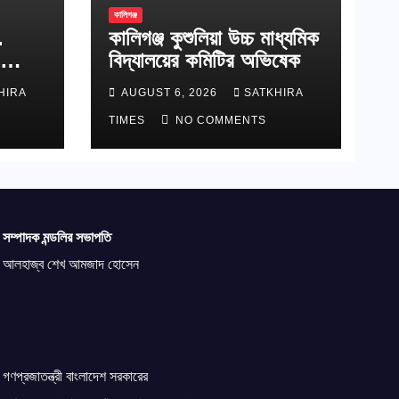
কালিগঞ্জ
.
কালিগঞ্জ কুশুলিয়া উচ্চ মাধ্যমিক
বিদ্যালয়ের কমিটির অভিষেক
াপ্ত
HIRA
AUGUST 6, 2026
SATKHIRA
TIMES
NO COMMENTS
সম্পাদক মন্ডলির সভাপতি
আলহাজ্ব শেখ আমজাদ হোসেন
গণপ্রজাতন্ত্রী বাংলাদেশ সরকারের