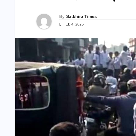
By
Satkhira Times
FEB 4, 2025