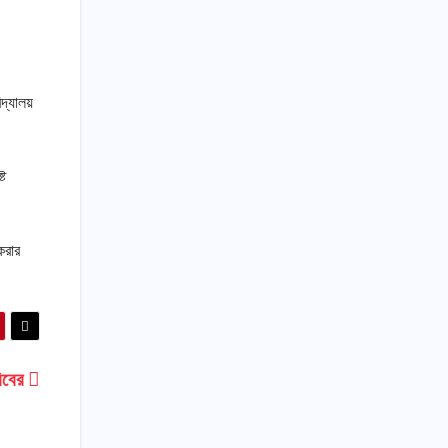
িদ্যালয়
্ট
করার
বিবের