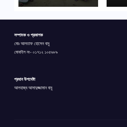
সম্পাদক ও প্রকাশক
মোঃ আলতাফ হোসেন বাবু
মোবাইল নং- ০১৭১২ ১০৫৬৮৯
প্রধান উপদেষ্টা
আলহাজ্ব আসাদুজ্জামান বাবু