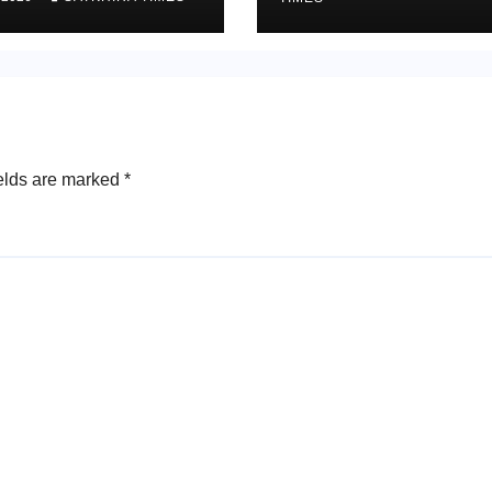
রিক কবরস্থানে দাফন
elds are marked
*