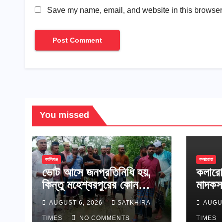
Save my name, email, and website in this browser 
You missed
কালিগঞ্জ
কলারোয়া
ভোট আসে জনপ্রতিনিধি হয়,
কলারো
কিন্তু মহেশ্বরপুরের কোন
মাদকস
উন্নয়ন হয়না
AUGUST 6, 2026
SATKHIRA
AUGU
TIMES
NO COMMENTS
TIMES