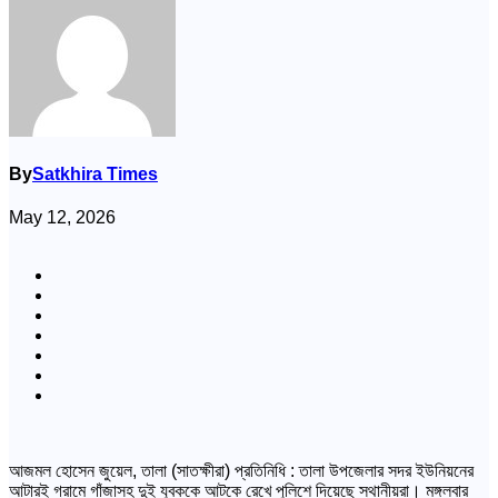
By
Satkhira Times
May 12, 2026
আজমল হোসেন জুয়েল, তালা (সাতক্ষীরা) প্রতিনিধি : তালা উপজেলার সদর ইউনিয়নের
আটারই গ্রামে গাঁজাসহ দুই যুবককে আটকে রেখে পুলিশে দিয়েছে স্থানীয়রা। মঙ্গলবার