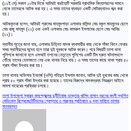
(১২ই মে) সকাল ১০টার দিকে আটারই বারইহাটি সরকারি প্রাথমিক বিদ্যালয়লের সামনে
থেকে তাদেরকে আটক করা হয়। এ সময় তাদের ব্যবহৃত একটি মোটরভ্যানও জব্দ করা
হয়।
আটককৃতরা হলেন, আটারই গ্রামের মাহমুদপাড়া এলাকার বাসিন্দা মোঃ বকুল মাহমুদের ছেলে
মোঃ রাজু মাহমুদ (২২) এবং একই এলাকার মোঃ কামরুল ইসলামের ছেলে মোঃ আবির
(২২)।
স্থানীয় সূত্রে জানা যায়, এলাকার চিহ্নিত মাদক ব্যবসায়ীর কাছ থেকে গাঁজা কিনে ফেরার
সময় স্থানীয়দের সন্দেহ হলে তারা দুই যুবককে আটক করেন। পরে বিষয়টি তালা থানা
পুলিশকে জানানো হলে এসআই তপনের নেতৃত্বে পুলিশের একটি টিম দ্রুত ঘটনাস্থলে
পৌঁছে তাদের হেফাজতে নেয় এবং থানায় নিয়ে যায়। এ সময় তাদের কাছে থাকা প্রায় ৫০
গ্রাম গাঁজা উদ্ধার করা হয়।
তালা থানার অফিসার ইনচার্জ (ওসি) শহিদুল ইসলাম জানান, আটক দুই যুবকের কাছ থেকে
প্রায় ৫০ গ্রাম গাঁজা উদ্ধার করা হয়েছে। তাদের বিরুদ্ধে মাদকদ্রব্য নিয়ন্ত্রণ আইনে
মামলা দায়েরের প্রক্রিয়া চলছে।
Post
তালা উপজেলা স্বাস্থ্য কমপ্লেক্সের দুর্নীতিবাজ ডাক্তার খালিদ হাসান নয়নের বদলী স্থগিত
মেডিকেল রিপ্রেজেন্টেটিভদের গ্রেপ্তার ও লাঞ্ছনার প্রতিবাদে ৬ দফা দাবিতে তালায়
navigation
মানববন্ধন