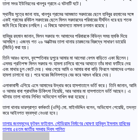
তালা সদর ইউনিয়নের খানপুর গ্রামে এ ঘটনাটি ঘটে।
স্থানীয় সূত্রে জানা যায়, খানপুর গ্রামের আমজাত সরদারের ছেলে হাবিবুর রহমানের সঙ্গে
একই গ্রামের রবিউল সরদারের ছেলে মিলন সরদারদের পরিবারের দীর্ঘদিন ধরে ছয় শতক
জমি নিয়ে বিরোধ চলছিল। এ বিষয়ে আদালতে মামলা চলমান রয়েছে।
হাবিবুর রহমান জানান, মিলন সরদার গং আমাদের পরিবারকে বিভিন্ন সময় হুমকি দিয়ে
আসছিল। এজন্য গত ২৬ অক্টোবর তালা থানায় চারজনের বিরুদ্ধে সাধারণ ডায়েরি
(জিডি) করা হয়।
তিনি আরও বলেন, বৃহস্পতিবার দুপুরে আমার মা আলেয়া বেগম বাড়িতে একা ছিলেন।
এসময় প্রতিপক্ষ মিলন সরদার গং হামলা চালিয়ে বাশের আঘাতে তাঁর মাথা ফাটিয়ে দেয়
এবং মাথার চুল কেটে দেয়। খবর পেয়ে আমি ও আমার বাবা বাড়ি ফিরলে আমাদের ওপরও
হামলা চালানো হয়। পরে ঘরের জিনিসপত্র বের করে আগুন ধরিয়ে দেয়।
এলাকাবাসী এগিয়ে এসে আমাদের উদ্ধার করে হাসপাতালে ভর্তি করে। তিনি জানান, আমি
ও আমার বাবা প্রাথমিক চিকিৎসা নিয়েছি, আর আমার মা হাসপাতালে ভর্তি আছেন। এ
ঘটনায় তালা থানায় লিখিত অভিযোগ দাখিল করা হয়েছে।
তালা থানার ভারপ্রাপ্ত কর্মকর্তা (ওসি) মো. মাইনউদ্দিন বলেন, অভিযোগ পেয়েছি, তদন্ত
করে আইনগত ব্যবস্থা নেওয়া হবে।
Post
তালায় জনসমুদ্রে ফুটবল ফাইনাল, স্টেডিয়াম নির্মাণের ঘোষণা হাবিবুল ইসলাম হাবিবের
তালায় ৫৪তম জাতীয় সমবায় দিবস পালিত
navigation