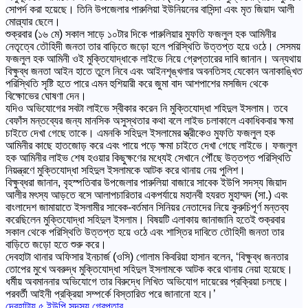
সোপর্দ করা হয়েছে। তিনি উপজেলার পারুলিয়া ইউনিয়নের বাসিন্দা এবং মৃত জিয়াদ আলী
মোল্ল্যার ছেলে।
শুক্রবার (১৬ মে) সকাল সাড়ে ১০টার দিকে পারুলিয়ার মুফতি ফজলুল হক আমিনীর
নেতৃত্বে ‌তৌহিদী জনতা তার বাড়িতে জড়ো হলে পরিস্থিতি উত্তপ্ত হয়ে ওঠে। সেসময়
ফজলুল হক আমিনী ওই মুক্তিযোদ্ধাকে লাইভে নিয়ে গ্রেপ্তারের দাবি জানান। অন্যথায়
বিক্ষুব্ধ জনতা আইন হাতে তুলে নিবে এবং আইনশৃঙ্খলার অবনতিসহ যেকোন অনাকাঙ্খিত
পরিস্থিতি সৃষ্টি হতে পারে এমন হুশিয়ারী করে জুমা বাদ আশপাশের মসজিদ থেকে
বিক্ষোভের ঘোষণা দেন।
যদিও অভিযোগের সবটা লাইভে স্বীকার করেন নি মুক্তিযোদ্ধা শহিদুল ইসলাম। তবে
বেফাঁস মন্তব্যের জন্য মানসিক অসুস্থতার কথা বলে লাইভ চলাকালে একাধিকবার ক্ষমা
চাইতে দেখা গেছে তাকে। এমনকি সহিদুল ইসলামের স্ত্রীকেও মুফতি ফজলুল হক
আমিনীর কাছে হাতজোড় করে এবং পায়ে পড়ে ক্ষমা চাইতে দেখা গেছে লাইভে। ফজলুল
হক আমিনীর লাইভ শেষ হওয়ার কিছুক্ষণের মধ্যেই সেখানে পৌঁছে উত্তপ্ত পরিস্থিতি
নিয়ন্ত্রণে মুক্তিযোদ্ধা সহিদুল ইসলামকে আটক করে থানায় নেয় পুলিশ।
বিক্ষুব্ধরা জানান, বৃহস্পতিবার উপজেলার পারুলিয়া বাজারে সাবেক ইউপি সদস্য জিয়াদ
আলীর মৎস্য আড়তে বসে আলাপচারিতার একপর্যায়ে মহানবী হযরত মুহাম্মদ (সা.) এবং
বাংলাদেশ জামায়াতে ইসলামীর সাবেক-বর্তমান সিনিয়র নেতাদের নিয়ে কুরুচিপূর্ণ মন্তব্য
করেছিলেন মুক্তিযোদ্ধা সহিদুল ইসলাম। বিষয়টি এলাকায় জানাজানি হতেই শুক্রবার
সকাল থেকে পরিস্থিতি উত্তপ্ত হয়ে ওঠে এবং শাস্তির দাবিতে তৌহিদী জনতা তার
বাড়িতে জড়ো হতে শুরু করে।
দেবহাটা থানার অফিসার ইনচার্জ (ওসি) গোলাম কিবরিয়া হাসান বলেন, ‘বিক্ষুব্ধ জনতার
তোপের মুখে অবরুদ্ধ মুক্তিযোদ্ধা সহিদুল ইসলামকে আটক করে থানায় নেয়া হয়েছে।
ধর্মীয় অবমাননার অভিযোগে তার বিরুদ্ধে লিখিত অভিযোগ দায়েরের প্রক্রিয়া চলছে।
পরবর্তী আইনী প্রক্রিয়া সম্পর্কে বিস্তারিত পরে জানানো হবে।’
দেবহাটায় ৫ ইউপি সদস্য গ্রেপ্তার