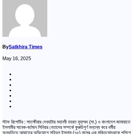
By
Satkhira Times
May 16, 2025
স্টাফ রিপোর্টার : সাতক্ষীরার দেবহাটায় মহানবী হযরত মুহাম্মদ (সা.) ও বাংলাদেশ জামায়াতে
ইসলামীর সাবেক-বর্তমান সিনিয়র নেতাদের সম্পর্কে কুরুচিপূর্ণ মন্তব্য করে ধর্মীয়
অনুভূতিতে আঘাতের অভিযোগে সহিদুল ইসলাম (৭৫) নামের এক মুক্তিযোদ্ধাকে পুলিশে