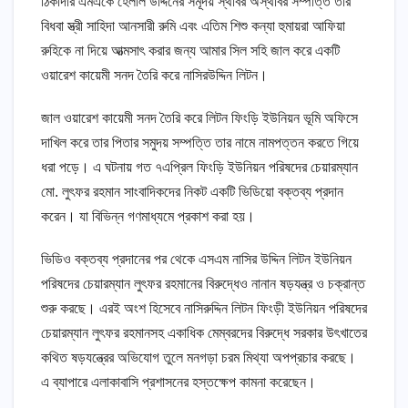
ঠিকাদার এমএকে হেলাল উদ্দিনের সমূদয় স্থাবর অস্থাবর সম্পত্তি তার
বিধবা স্ত্রী সাহিদা আনসারী রুমি এবং এতিম শিশু কন্যা হুমায়রা আফিয়া
রুহিকে না দিয়ে আত্মসাৎ করার জন্য আমার সিল সহি জাল করে একটি
ওয়ারেশ কায়েমী সনদ তৈরি করে নাসিরউদ্দিন লিটন।
জাল ওয়ারেশ কায়েমী সনদ তৈরি করে লিটন ফিংড়ি ইউনিয়ন ভূমি অফিসে
দাখিল করে তার পিতার সমুদয় সম্পত্তি তার নামে নামপত্তন করতে গিয়ে
ধরা পড়ে। এ ঘটনায় গত ৭এপ্রিল ফিংড়ি ইউনিয়ন পরিষদের চেয়ারম্যান
মো. লুৎফর রহমান সাংবাদিকদের নিকট একটি ভিডিয়ো বক্তব্য প্রদান
করেন। যা বিভিন্ন গণমাধ্যমে প্রকাশ করা হয়।
ভিডিও বক্তব্য প্রদানের পর থেকে এসএম নাসির উদ্দিন লিটন ইউনিয়ন
পরিষদের চেয়ারম্যান লুৎফর রহমানের বিরুদ্ধেও নানান ষড়যন্ত্র ও চক্রান্ত
শুরু করছে। এরই অংশ হিসেবে নাসিরুদ্দিন লিটন ফিংড়ী ইউনিয়ন পরিষদের
চেয়ারম্যান লুৎফর রহমানসহ একাধিক মেম্বরদের বিরুদ্ধে সরকার উৎখাতের
কথিত ষড়যন্ত্রের অভিযোগ তুলে মনগড়া চরম মিথ্যা অপপ্রচার করছে।
এ ব্যাপারে এলাকাবাসি প্রশাসনের হস্তক্ষেপ কামনা করেছেন।