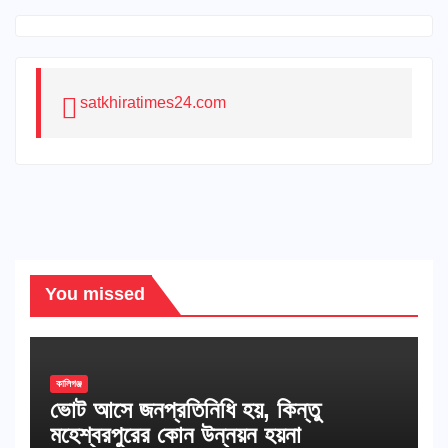
satkhiratimes24.com
You missed
কালিগঞ্জ
ভোট আসে জনপ্রতিনিধি হয়, কিন্তু
মহেশ্বরপুরের কোন উন্নয়ন হয়না