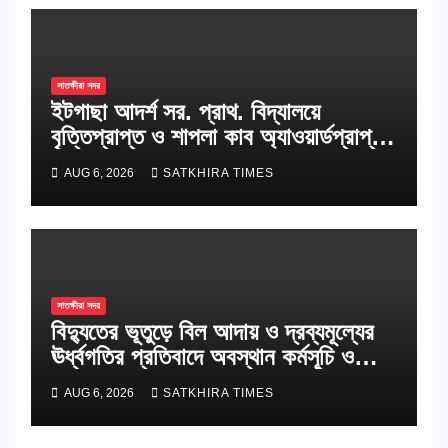
সাতক্ষীরা সদর
ইটগাছা আদর্শ সর. প্রাথ. বিদ্যালয়ে
বৃত্তিপ্রাপ্ত ও শাপলা কাব অ্যাওয়ার্ডপ্রাপ্ত
শিক্ষার্থীদের সংবর্ধনা
AUG 6, 2026
SATKHIRA TIMES
সাতক্ষীরা সদর
বিদ্যুতের ভূতুড়ে বিল আদায় ও দ্রব্যমূল্যের
ঊর্ধ্বগতির প্রতিবাদে অবস্থান কর্মসূচি ও
স্মারকলিপি
AUG 6, 2026
SATKHIRA TIMES