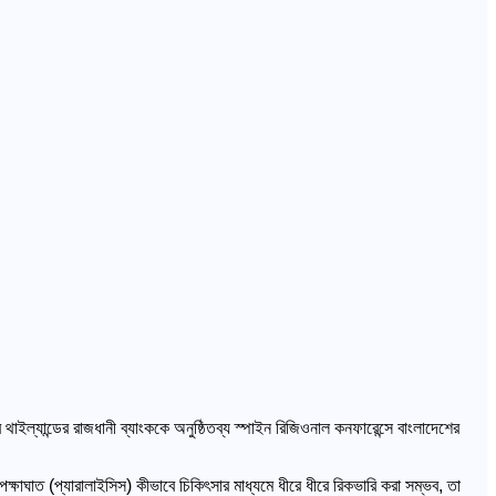
াইল্যান্ডের রাজধানী ব্যাংককে অনুষ্ঠিতব্য স্পাইন রিজিওনাল কনফারেন্সে বাংলাদেশের
্ষাঘাত (প্যারালাইসিস) কীভাবে চিকিৎসার মাধ্যমে ধীরে ধীরে রিকভারি করা সম্ভব, তা