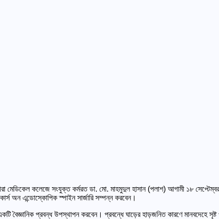
রা মেডিকেল কলেজে সংযুক্ত কর্মরত ডা. মো. মাহমুদুল হাসান (পলাশ) আগামী ১৮ সেপ্টেম্বর থ
কোর্স অন এন্ডোস্কোপিক স্পাইন সার্জারি সম্পন্ন করবেন।
টি বৈজ্ঞানিক প্রবন্ধ উপস্থাপন করবেন। প্রবন্ধে ঘাড়ের হাড়জনিত কারণে মানবদেহে সৃষ্ট পক