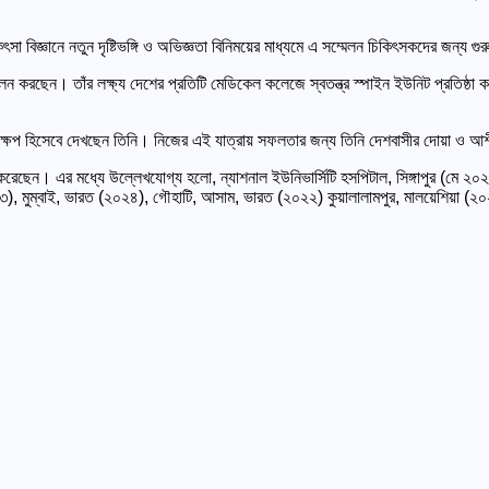
িজ্ঞানে নতুন দৃষ্টিভঙ্গি ও অভিজ্ঞতা বিনিময়ের মাধ্যমে এ সম্মেলন চিকিৎসকদের জন্য গুর
ালন করছেন। তাঁর লক্ষ্য দেশের প্রতিটি মেডিকেল কলেজে স্বতন্ত্র স্পাইন ইউনিট প্রতিষ্ঠা
 পদক্ষেপ হিসেবে দেখছেন তিনি। নিজের এই যাত্রায় সফলতার জন্য তিনি দেশবাসীর দোয়া ও আশ
 করেছেন। এর মধ্যে উল্লেখযোগ্য হলো, ন্যাশনাল ইউনিভার্সিটি হসপিটাল, সিঙ্গাপুর (মে ২০২৪
২৩), মুম্বাই, ভারত (২০২৪), গৌহাটি, আসাম, ভারত (২০২২) কুয়ালালামপুর, মালয়েশিয়া (২