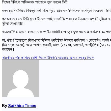
নিজের চিকিৎসা অভিজ্ঞতার আলোকে তুলে ধরবেন তিনি।
কনফারেন্সে এশিয়ার বিভিন্ন দেশ থেকে প্রায় ২৪০ জন চিকিৎসক অংশগ্রহণ করবেন। চিকিৎসা ব
গত ছয় বছর ধরে তিনি খুলনা বিভাগে স্পাইন সার্জারির প্রসার ও উন্নয়নে অগ্রণী ভূমিকা প
সুবিধা দেওয়া যায়।
আন্তর্জাতিক অঙ্গনে বাংলাদেশকে স্পাইন সার্জারির ক্ষেত্রে তুলে ধরতে এ অর্জনকে বড়
ডা. পলাশ ইতোমধ্যে বিশ্বখ্যাত বিভিন্ন প্রতিষ্ঠানে উচ্চতর প্রশিক্ষণ ও ফেলোশিপ অর্জন
(ডিসেম্বর ২০২৪), আহমেদাবাদ, গুজরাট, ভারত (২০২৩), মেলবোর্ন, অস্ট্রেলিয়া (মে ২০
করেছেন।
Post
সাতক্ষীরায় পাঁচ লাখেরও বেশি শিশুকে টিসিভি’র আওতায় আনবে স্বাস্থ্য বিভাগ
navigation
By
Satkhira Times