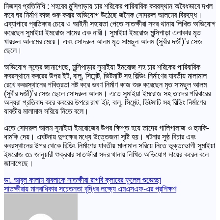
নিজস্ব প্রতিনিধি : শহরের মুন্সিপাড়ায় চার শরিকের পারিবারিক কবরস্থান অবৈধভাবে দখল
করে ঘর নির্মাণ কাজ শুরু করার অভিযোগ উঠেছে জনৈক সোদরুল আলমের বিরুদ্ধে।
এব্যাপারে প্রতিকার চেয়ে ও আইনী সহায়তা পেতে সাতক্ষীরা সদর থানায় লিখিত অভিযোগ
করেছেন সুমাইয়া ইমরোজ নামের এক নারী। সুমাইয়া ইমরোজ মুন্সিপাড়া এলাকার মৃত
খায়রুল আলমের মেয়ে। এবং সোদরুল আলম মৃত সামছুল আলম (সুবীর দর্জী)’র সেজ
ছেলে।
অভিযোগ সূত্রে জানাগেছে, মুন্সিপাড়ার সুমাইয়া ইমরোজ সহ চার শরিকের পারিবারিক
কবরস্থানে কবরের উপর ইট, বালু, সিমেন্ট, ভিটমাটি সহ বিল্ডিং নির্মাণের যাবতীয় মালামাল
রেখে কবরস্থানের পবিত্রতা নষ্ট করে ভবণ নির্মাণ কাজ শুরু করেছেন মৃত সামছুল আলম
(সুবীর দর্জী)’র সেজ ছেলে সোদরুল আলম। এতে সুমাইয়া ইমরোজ সহ তাদের পরিবারের
অন্যরা প্রতিবাদ করে কবরের উপরে রাখা ইট, বালু, সিমেন্ট, ভিটমাটি সহ বিল্ডিং নির্মাণের
যাবতীয় মালামাল সরিয়ে নিতে বলে।
এতে সোদরুল আলম সুমাইয়া ইমরোজের উপর ক্ষিপ্ত হয়ে তাদের গালিগালাজ ও হুমকি-
ধামকি দেয়। এঘটনায় দুপক্ষের মধ্যে উত্তেজনা সৃষ্টি হয়। ঘটনার সুষ্ঠ বিচার এবং
কবরস্থানের উপর থেকে বিল্ডিং নির্মাণের যাবতীয় মালামাল সরিয়ে নিতে ভুক্তভোগী সুমাইয়া
ইমরোজ ৩১ জানুয়ারী শুক্রবার সাতক্ষীরা সদর থানায় লিখিত অভিযোগ দায়ের করেন বলে
জানাগেছে।
Post
ডা. আবুল কালাম বাবলাকে সাতক্ষীরা রাগবি ক্লাবের ফুলেল শুভেচ্ছা
সাতক্ষীরায় মানবাধিকার সচেতনতা বৃদ্ধির লক্ষ্যে এমএসএফ-এর প্রশিক্ষণ
navigation