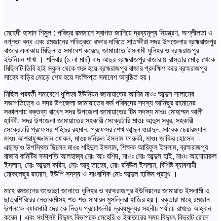
মেহেদী হাসান শিমুল : পবিত্র রমজানে স্বাগত জানিয়ে দ্রব্যমূল্য নিয়ন্ত্রণ, অশ্লীলতা ও
নগ্নতা বন্ধ এবং রমজানের পবিত্রতা রক্ষার দাবিতে সাতক্ষীরা সদর উপজেলার ব্রহ্মরাজপুর
বাজার এলাকায় মিছিল ও সমাবেশ করেছে জামায়াতে ইসলামী ধুলিহর ও ব্রহ্মরাজপুর
ইউনিয়ন শাখা । শনিবার (১ লা মার্চ) বাদ আছর ব্রহ্মরাজপুর বাজার ৪ রাস্তার মোড় থেকে
মিছিলটি ডিবি হাই স্কুল থেকে শুরু হয়ে ব্রহ্মরাজপুর বাজার প্রদক্ষিণ করে ব্রহ্মরাজপুর
সাহেব বাড়ির মোড়ে শেষ হয়ে সংক্ষিপ্ত সমাবেশ অনুষ্ঠিত হয়।
মিছিল পরবর্তী সমাবেশে ধুলিহর ইউনিয়ন জামায়াতের আমির মাওঃ আব্দুস সালামের
সভাপতিত্বে ও সদর উপজেলা জামায়াতের কর্ম পরিষদের সদস্য আনিছুর রহমানের
সঞ্চালনায় বক্তব্য রাখেন সদর উপজেলা জামায়াতের টিম সদস্য মাওঃ মোহাম্মদ আলী
হাবিবী, সদর উপজেলা জামায়াতের সহকারী সেক্রেটারি মাওঃ আব্দুস সবুর, সহকারী
সেক্রেটারি প্রফেসর শহিদুর রহমান, প্রফেসর শেখ আব্দুল ওয়াদুদ, সাবেক চেয়ারম্যান
মাওঃ আশরাফুজ্জামান খোকন, মাওঃ মনিরুল ইসলাম ফারুকী, মাওঃ জাকির হোসেন ।
এছাড়াও উপস্থিত ছিলেন মাওঃ শহিদুল ইসলাম, শিক্ষক আরিফুল ইসলাম, ব্রহ্মরাজপুর
বাজার কমিটির সভাপতি আলহাজ্ব মোঃ আঃ রশিদ, মাওঃ মোঃ আব্দুল হাই, মাওঃ আনোয়ারুল
ইসলাম, মোঃ আব্দুল করিম, মোঃ আবু তাহের, মোঃ রবিউল ইসলাম, বিশিষ্ট ব্যাবসায়ী
মোকলেছুর রহমান, ইউপি সদস্য ও সাংবাদিক মোঃ আব্দুল হাকিম প্রমুখ ।
মাহে রমজানের শুভেচ্ছা জানাতে ধুলিহর ও ব্রহ্মরাজপুর ইউনিয়নের জামায়াত ইসলামী ও
ছাত্রশিবিরের নেতাকর্মীসহ শত শত সাধারন মুসল্লিরা হাজির হয়। বক্তারা মাহে রমজান
উপলক্ষে ব্যাবসায়ী দের কে নিত্য প্রয়োজনীয় দ্রব্যমূল্যর সহনীয় পর্যায়ে রাখতে আহ্বান
করেন। এবং সংশ্লিষ্ট বিদ্যুৎ বিভাগকে সেহেরি ও ইফতারের সময় বিদ্যুৎ বিভ্রাট রোদে