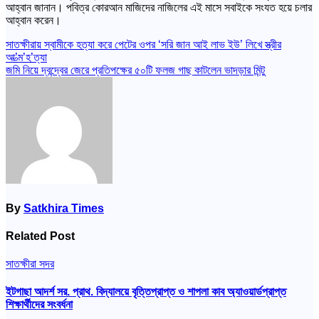
আহ্বান জানান। পবিত্র কোরআন মাজিদের নাজিলের এই মাসে সবাইকে সংযত হয়ে চলার
আহ্বান করেন।
Post
সাতক্ষীরায় স্বামীকে হত্যা করে পেটের ওপর ‘সরি জান আই লাভ ইউ’ লিখে স্ত্রীর
আ’ত্ম’হ’ত্যা
navigation
জমি নিয়ে দ্বন্দ্বের জেরে প্রতিপক্ষের ৫০টি ফলজ গাছ কাটলেন ভাদড়ার মিন্টু
By
Satkhira Times
Related Post
সাতক্ষীরা সদর
ইটগাছা আদর্শ সর. প্রাথ. বিদ্যালয়ে বৃত্তিপ্রাপ্ত ও শাপলা কাব অ্যাওয়ার্ডপ্রাপ্ত
শিক্ষার্থীদের সংবর্ধনা