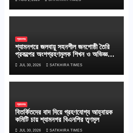
শ্যামনগর
শ্যামনগরে জলবায়ু সহনশীল জনগোষ্ঠী তৈরি
প্রকল্পের অংশগ্রহণমূলক শিখন ও অভিজ্ঞতা
বিনিময় সভা
JUL 30, 2026
SATKHIRA TIMES
শ্যামনগর
বিতর্কিতদের বাদ দিয়ে গ্রহণযোগ্য আহ্বায়ক
কমিটি চায় শ্যামনগর বিএনপির তৃণমূল
JUL 30, 2026
SATKHIRA TIMES