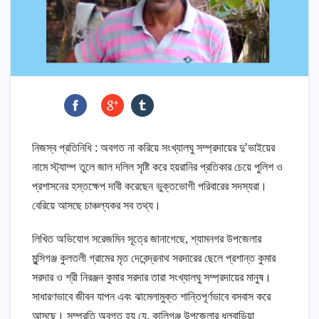
নিজস্ব প্রতিনিধি : অবগত না করিয়ে সংখ্যালঘু সম্প্রদায়ের দু’ভাইয়ের
নামে স্ট্যাম্প তুলে জাল দলিল সৃষ্টি করে হয়রানির প্রতিকার চেয়ে পুলিশ ও
প্রশাসনের হস্তক্ষেপ দাবী করেছেন ভুক্তভোগী পরিবারের সদস্যরা।
বেরিয়ে আসছে চাঞ্চল্যকর সব তথ্য।
লিখিত অভিযোগ সরেজমিন সূত্রে জানাগেছে, শ্যামনগর উপজেলার
মুন্সিগঞ্জ কুলতলী গ্রামের মৃত দেবেন্দ্রনাথ সরদারের ছেলে প্রশান্ত কুমার
সরদার ও শ্রী নিরঞ্জন কুমার সরদার তারা সংখ্যালঘু সম্প্রদায়ের মানুষ।
সাধারণভাবে জীবন যাপন এবং ঝামেলামুক্ত শান্তিপূর্ণভাবে বসবাস করে
আসছে। সম্প্রতি অবগত হয় যে, কালিগঞ্জ উপজেলার ধলবাড়িয়া