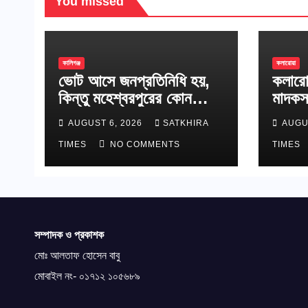
You missed
কালিগঞ্জ
কলারোয়া
ভোট আসে জনপ্রতিনিধি হয়,
কলারো
কিন্তু মহেশ্বরপুরের কোন
মাদকস
উন্নয়ন হয়না
AUGUST 6, 2026
SATKHIRA
AUGU
TIMES
NO COMMENTS
TIMES
সম্পাদক ও প্রকাশক
মোঃ আলতাফ হোসেন বাবু
মোবাইল নং- ০১৭১২ ১০৫৬৮৯