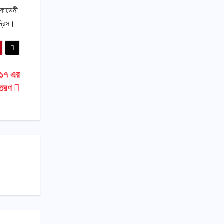
একাডেমী
দ্রিস।
্ব-১৭ এর
বিতরণ