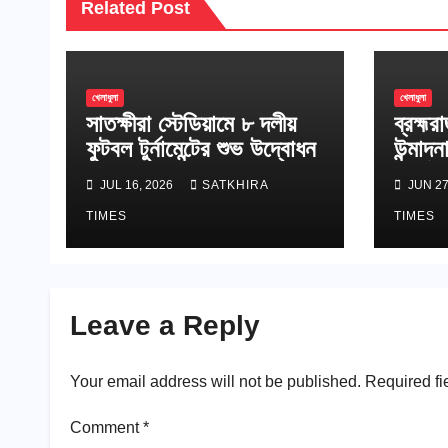
Related Post
খেলাধুলা
খেলাধুলা
সাতক্ষীরা স্টেডিয়ামে ৮ দলীয়
ব্রহ্মর
ফুটবল টুর্নামেন্টের শুভ উদ্বোধন
উন্মাদন
সমর্থক
JUL 16, 2026
SATKHIRA
JUN 27
২ গোলে
TIMES
TIMES
Leave a Reply
Your email address will not be published.
Required fi
Comment
*