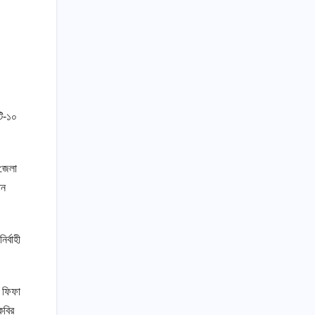
টি-১০
 জেলা
ান
র্বাহী
ক ফিফা
কবির