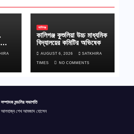
কালিগঞ্জ
.
কালিগঞ্জ কুশুলিয়া উচ্চ মাধ্যমিক
বিদ্যালয়ের কমিটির অভিষেক
াপ্ত
HIRA
AUGUST 6, 2026
SATKHIRA
TIMES
NO COMMENTS
সম্পাদক মন্ডলির সভাপতি
আলহাজ্ব শেখ আমজাদ হোসেন