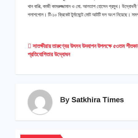
খান বাপ্পি, কাজী কামরুজ্জামান ও মো. আলতাপ হোসেন প্রমুখ। উদ্বোধনী
পলাশপোল। টি-১০ ক্রিকেট টুর্নামেন্টে মোট আটটি দল অংশ নিয়েছে। সমগ্র 
Post
সাতক্ষীরায় তারুণ্যের উৎসব উদযাপন উপলক্ষে ৫৩তম শীতকাল
প্রতিযোগিতার উদ্বোধন
navigation
By
Satkhira Times