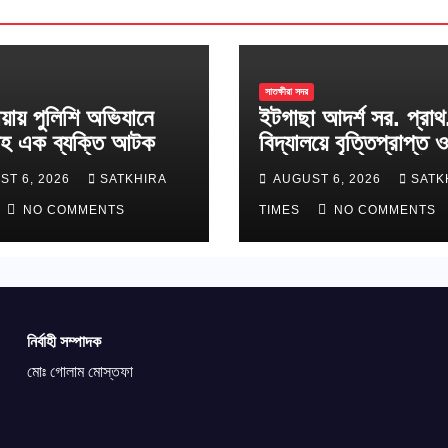
সাতক্ষীরা সদর
য়ায় পুলিশি অভিযানে
ইটগাছা আদর্শ সর. প্রাথ
হ এক ব্যক্তি আটক
বিদ্যালয়ে বৃত্তিপ্রাপ্ত ও
শাপলা কাব অ্যাওয়ার্ডপ্র
ST 6, 2026
SATKHIRA
AUGUST 6, 2026
SATK
শিক্ষার্থীদের সংবর্ধনা
NO COMMENTS
TIMES
NO COMMENTS
নির্বাহী সম্পাদক
মোঃ গোলাম মোস্তফা