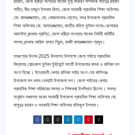
রহমান, জেলা ক্রীড়া সংস্থার সাবেক যুগ্ম সাধারণ সম্পাদক সাইদুর রহমান
শাহীন, মীর তাজুল ইসলাম রিপন, জেলা সহকারী প্রাথমিক শিক্ষা অফিসার
মো. কামরুজ্জামান, মো. মোজাফফার হোসেন, সদর উপজেলা প্রাথমিক
শিক্ষা অফিসার মো. আসাদুজ্জামান, জাতীয় মহিলা ফুটবল দলের খেলোয়ার
আফঈদা খন্দকার প্রান্তি, জেলা ক্রীড়া সংস্থার সাবেক নির্বাহী কমিটির
সদস্য খন্দকার আরিফ হাসান প্রিন্স, কাজী কামরুজ্জামান প্রমুখ।
তারুণ্যের উৎসব 2025 উদযাপন উপলক্ষে জেলা পর্যায়ে প্রাথমিক
বিদ্যালয় গোল্ডকাপ ফুটবল টুর্নামেন্টে সাতটি উপজেলার বালক ও বালিকা দল
অংশ নিচ্ছে। উদ্বোধনী খেলায় বালিকা পর্যায় অংশ নেয় কালিগঞ্জ
উপজেলা দল বনাম দেবহাটা উপজেলা দল। জেলা পর্যায়ের খেলায়
প্রাথমিক শিক্ষা পরিবারের সদস্য ও শিক্ষকরা উপস্থিত ছিলেন। সমগ্র
অনুষ্ঠান সঞ্চালনা করেন সহকারী উপজেলা প্রাথমিক শিক্ষা অফিসার মো.
মাসুদুর রহমান ও সহকারি শিক্ষা অফিসার মফিজুল ইসলাম।