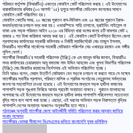
পরিবহন কর্তৃপক্ষ (বিআরটিএ) একত্রে মোবাইল কোর্ট পরিচালনা করছে। এই উদ্যোগের
ধারাবাহিকতায় রবিবার (০৩ আগস্ট ‘২৫) দুপুরে সাতক্ষীরা মেডিকেল কলেজের সামনে
মোবাইল কোর্ট পরিচালিত হয়।
মোবাইল কোর্টের সময়, ২০ বছরের পুরাতন বাস-মিনিবাস এবং ২৫ বছরের পুরাতন ট্রাক-
কভার্ডভ্যানের চলাচল বন্ধ করা হয়। ওভারস্পিডে গাড়ি চালানো, ড্রাইভিং লাইসেন্স না
থাকা এবং সড়ক পরিবহন আইন ২০১৮ এর বিভিন্ন ধারা ভঙ্গের জন্য ৪টি মামলায় মোট ২
হাজার ২ শত টাকা জরিমানা আদায় করা হয়। এই মোবাইল কোর্টে উপস্থিত ছিলেন জেলা
প্রশাসকের কার্যালয়ের সহকারী কমিশনার ও নির্বাহী ম্যাজিস্ট্রেট মোঃ তাজুল ইসলাম,
বিআরটিএ সাতক্ষীরা সার্কেলের সহকারী মোটরযান পরিদর্শক মোঃ ওবায়দুর রহমান এবং সঙ্গীয়
পুলিশ ফোর্স।
সাতক্ষীরা বিআরটিএ’র সহকারী পরিচালক (ইঞ্জি:) কে এম মাহবুব কবির জানান, বিআরটিএ
সদর কার্যালয়ের চেয়ারম্যান আবু মমতাজ সাদ উদ্দিন আহমেদ এবং খুলনা বিভাগীয় পরিচালক
(ইঞ্জি:) মোঃ জিয়াউর রহমানের নির্দেশনায় এই অভিযান পরিচালিত হচ্ছে।
তিনি আরও বলেন, মেয়াদ উত্তীর্ণ মোটরযান যেন সড়কে চলাচল না করতে পারে সে লক্ষ্যে
সাতক্ষীরার স্থানীয় প্রশাসন, পরিবহণ মালিক ও শ্রমিক সংগঠনের নেতৃবৃন্দসহ সর্বস্তরের
জনগণের সহযোগিতা চাওয়া হয়েছে। এই উদ্যোগের মাধ্যমে সড়ক দুর্ঘটনা কমানোর
পাশাপাশি সড়ক শৃঙ্খলা ফিরিয়ে আনার প্রচেষ্টা অব্যাহত থাকবে। পুরাতন যানবাহনের
অপসারণের এই উদ্যোগের মাধ্যমে সড়কে দুর্ঘটনা কমার পাশাপাশি পরিবেশগত সচেতনতা
বৃদ্ধি পাবে বলে আশা করা হচ্ছে। এছাড়া, এই ধরনের অভিযান সড়ক নিরাপত্তা বৃদ্ধির
পাশাপাশি দেশের অন্যান্য অঞ্চলেও অনুকরণীয় হতে পারে।
Post
গঠনতন্ত্র অনুযায়ী সাতক্ষীরা জেলা আইনজীবী সমিতি পরিচালনা করার আহ্বান জানিয়ে
সংবাদ সম্মেলন
navigation
সাতক্ষীরার ভোমরা সীমান্তে বিএসএফের গুলিতে বাংলাদেশি যুবক গুলিবিদ্ধ