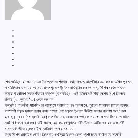
শেখ আমিনুর হোসেন : সড়ক নিরাপত্তা ও শৃঙ্খলা বজায় রাখতে সাতক্ষীরায় ২০ বছরের অধিক পুরাতন
বাস-মিনিবাস এবং ২৫ বছরের অধিক পুরাতন ট্রাক-কভার্ডভ্যান চলাচল বন্ধে বিশেষ অভিযান শুরু
করেছে বাংলাদেশ সড়ক পরিবহন কর্তৃপক্ষ (বিআরটিএ)। এই অভিযানটি সারা দেশের অংশ হিসেবে
রবিবার (২০ জুলাই ‘২৫) থেকে শুরু হয়।
বিআরটিএ সাতক্ষীরা সার্কেল-এর উদ্যোগে পরিচালিত এই অভিযানে, পুরাতন যানবাহন চলাচল বন্ধের
পাশাপাশি সড়ক দুর্ঘটনা হ্রাস করার লক্ষ্যে এবং সড়কে শৃঙ্খলা ফিরিয়ে আনার প্রচেষ্টা গ্রহণ করা
হয়েছে। বুধবার (১৬ জুলাই ‘২৫) সাতক্ষীরা শহরের লস্কর পেট্রোল পাম্পের সামনে বিশেষ মোবাইল
কোর্ট পরিচালনা করা হয়। এই সময়ে, ২০ বছরের পুরাতন দুটি মিনিবাস আটক করা হয় এবং ৫টি
মামলার বিপরীতে ১,৮৫০ টাকা জরিমানা আদায় করা হয়।
উক্ত বিশেষ মোবাইল কোর্ট পরিচালনায় উপস্থিত ছিলেন জেলা প্রশাসকের কার্যালয়ের সহকারী