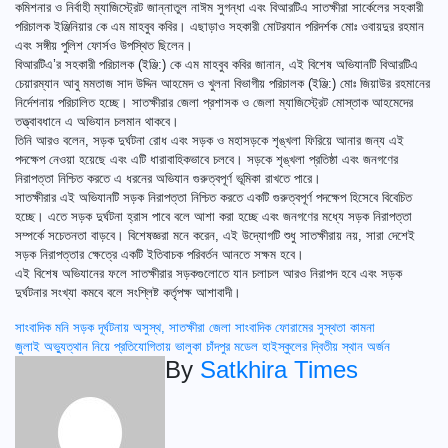
কমিশনার ও নির্বাহী ম্যাজিস্ট্রেট জান্নাতুল নাঈম সুগন্ধা এবং বিআরটিএ সাতক্ষীরা সার্কেলের সহকারী
পরিচালক ইঞ্জিনিয়ার কে এম মাহবুব কবির। এছাড়াও সহকারী মোটরযান পরিদর্শক মোঃ ওবায়দুর রহমান
এবং সঙ্গীয় পুলিশ ফোর্সও উপস্থিত ছিলেন।
বিআরটিএ’র সহকারী পরিচালক (ইঞ্জি:) কে এম মাহবুব কবির জানান, এই বিশেষ অভিযানটি বিআরটিএ
চেয়ারম্যান আবু মমতাজ সাদ উদ্দিন আহমেদ ও খুলনা বিভাগীয় পরিচালক (ইঞ্জি:) মোঃ জিয়াউর রহমানের
নির্দেশনায় পরিচালিত হচ্ছে। সাতক্ষীরার জেলা প্রশাসক ও জেলা ম্যাজিস্ট্রেট মোস্তাক আহমেদের
তত্ত্বাবধানে এ অভিযান চলমান থাকবে।
তিনি আরও বলেন, সড়ক দুর্ঘটনা রোধ এবং সড়ক ও মহাসড়কে শৃঙ্খলা ফিরিয়ে আনার জন্য এই
পদক্ষেপ নেওয়া হয়েছে এবং এটি ধারাবাহিকভাবে চলবে। সড়কে শৃঙ্খলা প্রতিষ্ঠা এবং জনগণের
নিরাপত্তা নিশ্চিত করতে এ ধরনের অভিযান গুরুত্বপূর্ণ ভূমিকা রাখতে পারে।
সাতক্ষীরার এই অভিযানটি সড়ক নিরাপত্তা নিশ্চিত করতে একটি গুরুত্বপূর্ণ পদক্ষেপ হিসেবে বিবেচিত
হচ্ছে। এতে সড়ক দুর্ঘটনা হ্রাস পাবে বলে আশা করা হচ্ছে এবং জনগণের মধ্যে সড়ক নিরাপত্তা
সম্পর্কে সচেতনতা বাড়বে। বিশেষজ্ঞরা মনে করেন, এই উদ্যোগটি শুধু সাতক্ষীরায় নয়, সারা দেশেই
সড়ক নিরাপত্তার ক্ষেত্রে একটি ইতিবাচক পরিবর্তন আনতে সক্ষম হবে।
এই বিশেষ অভিযানের ফলে সাতক্ষীরার সড়কগুলোতে যান চলাচল আরও নিরাপদ হবে এবং সড়ক
দুর্ঘটনার সংখ্যা কমবে বলে সংশ্লিষ্ট কর্তৃপক্ষ আশাবাদী।
Post
সাংবাদিক মনি সড়ক দূর্ঘটনায় অসুস্থ, সাতক্ষীরা জেলা সাংবাদিক ফোরামের সুস্থতা কামনা
জুলাই অভ্যুত্থান নিয়ে প্রতিযোগিতায় ভালুকা চাঁদপুর মডেল হাইস্কুলের দ্বিতীয় স্থান অর্জন
navigation
By
Satkhira Times