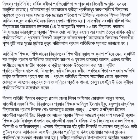
নিজস্ব প্রতিনিধি : বার্ষিক ক্রীড়া প্রতিযোগিতা ও পুরস্কার বিতরণী অনুষ্ঠান ২০২৫
অনুষ্ঠিত হয়েছে। জাঁকজমকপূর্ণ আয়োজনে ক্রীড়া শ্রুতিমধুর ভাবগাম্ভীর্যে বিদ্যালয়
প্রাঙ্গণে ফুলেল সাজ সজ্জায় এক মনোরম পরিবেশে অতিথিদের আগমনে শিক্ষক শিক্ষার্থী
অভিভাবক বৃন্দ সবমিলেই এক মিলন মেলায় পরিণত হয়। সাতক্ষীরা সরকারি বালিকা উচ্চ
বিদ্যালয়ের আয়োজনে মঙ্গলবার (১৪ ই জানুয়ারি) সকাল ১০ টায় বিদ্যালয় প্রাঙ্গণে
বিদ্যালয়ের ভারপ্রাপ্ত প্রধান শিক্ষক মোঃ আনিসুর রহমান এর সভাপতিত্বে বার্ষিক ক্রীড়া
প্রতিযোগিতা ও পুরস্কার বিতরণী অনুষ্ঠানে জাঁকজমকপূর্ণ আয়োজনে বিদ্যালয় শিক্ষার্থীরা
পুষ্প বৃষ্টি আর সুরের মূর্ছনায় নৃত্য পরিবেশনে প্রধান অতিথিকে স্বাগত জানানো হয়।
অতিথি ও শিক্ষক, শিক্ষিকাদের বিদ্যালয়ের শিক্ষার্থীরা ব্যাজ ও ক্যাপ পরিয়ে দেন, স্কাউট
দল কর্তৃক প্রধান অতিথিকে অভ্যর্থনা জ্ঞাপন ও ফুলেল শুভেচ্ছা জানান, এরপর জাতীয়
সংগীতের সঙ্গে জাতীয় পতাকা ও ক্রীড়া পতাকা উত্তোলন করা হয়। ক্রীয়া
প্রতিযোগীদের মার্চপাস্ট, ডিসপ্লে, ক্রীড়াবিদদের ক্রীড়া প্রতিযোগিতা ও প্রধান অতিথি
কর্তৃক অভিবাদন গ্রহণ করা হয়। প্রধান অতিথির হিসেবে সাতক্ষীরা জেলা প্রশাসক
মোস্তাক আহমেদ বক্তব্য দেন ও শান্তির প্রতীক পায়রা, বেলুন ফেস্টুন উড়িয়ে ক্রীড়া
প্রতিযোগিতার উদ্বোধন করেন।
বিশেষ অতিথি হিসাবে বক্তব্য রাখেন জেলা শিক্ষা অফিসার মোহাম্মদ আবুল খায়ের,
সাতক্ষীরা সরকারি উচ্চ বিদ্যালয়ের প্রধান শিক্ষক আমিনুল ইসলাম টুকু, রসুলপুর মাধ্যমিক
বিদ্যালয়ের প্রধান শিক্ষক মোঃ আশরাফুর রহমান প্রমুখ। এসময় উপস্থিত ছিলেন
সাতক্ষীরা সরকারি উচ্চ বিদ্যালয়ে সাবেক প্রধান শিক্ষক সমরেশ কুমার দাশ সহকারী প্রধান
শিক্ষক মোঃ সিরাজুল ইসলাম সহ সাতক্ষীরা সরকারি বালিকা উচ্চ বিদ্যালয়ের সকল শিক্ষক,
শিক্ষার্থী ও অভিভাবকবৃন্দ। এসময় বিদ্যালয়ের দুই কৃতি শিক্ষার্থী বাংলাদেশ অনূর্ধ্ব-১৯ নারী
ফুটবল দলের অধিনায়ক আফঈদা খন্দকার প্রান্তি ও বক্সিং খেলোয়ার আফরা খন্দকার
প্রাপ্তি’কে সংবর্ধনা প্রদান করা হয়। ক্রীড়া শ্রুতিমধুর উপস্থাপনায় অনুষ্ঠান সঞ্চালনা