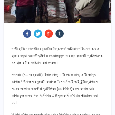
গাজী হাবিব : সাতক্ষীরার বুধহাটায় টাস্কফোর্স অভিযান পরিচালনা করে ৫
হাজার বস্তা মেয়াদউত্তীর্ণ ও ভেজালযুক্ত সার জব্দ ব্যবসায়ী প্রতিষ্ঠানকে
১০ হাজার টাকা জরিমানা করা হয়েছে।
মঙ্গলবার (০৪ ফেব্রুয়ারি) বিকাল সাড়ে ৪ টা থেকে সাড়ে ৫ টা পর্যন্ত
আশাশুনি উপজেলার বুধহাটা বাজারের ‘‘মেসার্স ভাই ভাই ইন্টারন্যাশনাল’’
সারের দোকানে সাতক্ষীরা ব্যাটালিয়ন (৩৩ বিজিবি)র লেঃ কর্নেল মোঃ
আশরাফুল হকের দিক নির্দেশনায় এ টাস্কফোর্স অভিযান পরিচালনা করা
হয়।
বিজিবি অধিনায়ক মঙ্গলবার রাতে প্রেস বিজ্ঞপ্তির মাধ্যমে জানায়, গোপন