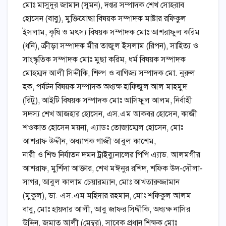
মোঃ মাসুদুর জামান (সুমন), দপ্তর সম্পাদক শেখ সোহরাব
হোসেন (বাবু), মুক্তিযোদ্ধা বিষয়ক সম্পাদক মাষ্টার রফিকুল
ইসলাম, কৃষি ও মৎস্য বিষয়ক সম্পাদক মোঃ আশরাফুল করিম
(ধনি), ক্রীড়া সম্পাদক মীর তাজুল ইসলাম (রিপন), সাহিত্য ও
সাংস্কৃতিক সম্পাদক মোঃ মুছা করিম, ধর্ম বিষয়ক সম্পাদক
মোহম্মদ আলী সিদ্দীকি, শিল্প ও বাণিজ্য সম্পাদক মো. নুরুল
হক, পর্যটন বিষয়ক সম্পাদক অধ্যক্ষ হাফিজুল আল মাহমুদ
(রিটু), আইটি বিষয়ক সম্পাদক মোঃ আসিফুল আলম, নির্বাহী
সদস্য শেখ আজহার হোসেন, এস.এম আকবর হোসেন, কাজী
শওকাত হোসেন ময়না, এ্যাডঃ তোজাম্মেল হোসেন, মোঃ
আশরাফ উদ্দীন, অধ্যাপক গাজী আবুল কাশেম,
নারী ও শিশু নির্যাতন দমন ট্রাইব্যুনালের পিপি এ্যাড. আলমগীর
আশরাফ, মুর্শিদা আক্তার, শেখ মঈনুর রশিদ, শফিক উদ-দৌলা-
সাগর, আবুল কালাম চেয়ারম্যান, মোঃ আখতারুজ্জামান
(মুকুল), ডা. এস.এম মহিদার রহমান, মোঃ শফিকুল আলম
বাবু, মোঃ হায়দার আলী, আবু জাফর সিদ্দীকি, অধ্যক্ষ নাসির
উদ্দিন, জমাত আলী (মেম্বর), সাবেক প্রধান শিক্ষক মোঃ