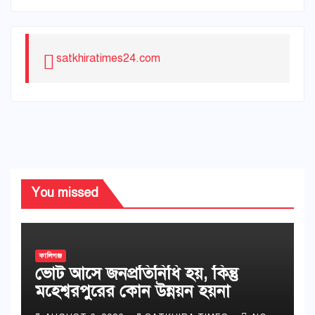
satkhiratimes24.com
You missed
কালিগঞ্জ
ভোট আসে জনপ্রতিনিধি হয়, কিন্তু
মহেশ্বরপুরের কোন উন্নয়ন হয়না