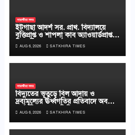
সাতক্ষীরা সদর
ইটগাছা আদর্শ সর. প্রাথ. বিদ্যালয়ে
বৃত্তিপ্রাপ্ত ও শাপলা কাব অ্যাওয়ার্ডপ্রাপ্ত
শিক্ষার্থীদের সংবর্ধনা
AUG 6, 2026
SATKHIRA TIMES
সাতক্ষীরা সদর
বিদ্যুতের ভূতুড়ে বিল আদায় ও
দ্রব্যমূল্যের ঊর্ধ্বগতির প্রতিবাদে অবস্থান
কর্মসূচি ও স্মারকলিপি
AUG 6, 2026
SATKHIRA TIMES