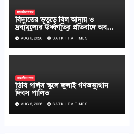
সাতক্ষীরা সদর
বিদ্যুতের ভূতুড়ে বিল আদায় ও
দ্রব্যমূল্যের ঊর্ধ্বগতির প্রতিবাদে অবস্থান
কর্মসূচি ও স্মারকলিপি
AUG 6, 2026
SATKHIRA TIMES
সাতক্ষীরা সদর
ডিবি গার্লস স্কুলে জুলাই গণঅভ্যুত্থান
দিবস পালিত
AUG 6, 2026
SATKHIRA TIMES