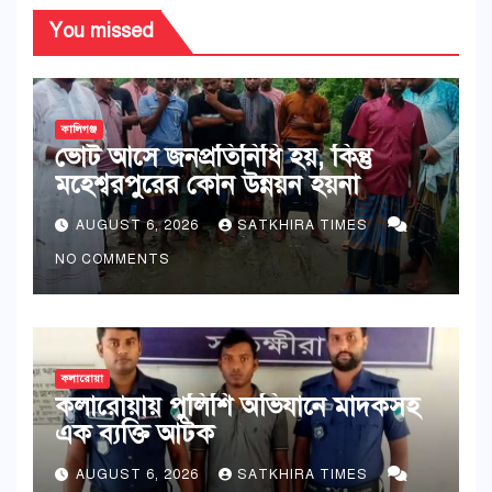
You missed
কালিগঞ্জ
ভোট আসে জনপ্রতিনিধি হয়, কিন্তু
মহেশ্বরপুরের কোন উন্নয়ন হয়না
AUGUST 6, 2026
SATKHIRA TIMES
NO COMMENTS
কলারোয়া
কলারোয়ায় পুলিশি অভিযানে মাদকসহ
এক ব্যক্তি আটক
AUGUST 6, 2026
SATKHIRA TIMES