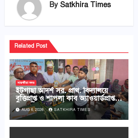
By
Satkhira Times
Related Post
সাতক্ষীরা সদর
ইটগাছা আদর্শ সর. প্রাথ. বিদ্যালয়ে
বৃত্তিপ্রাপ্ত ও শাপলা কাব অ্যাওয়ার্ডপ্রাপ্ত
শিক্ষার্থীদের সংবর্ধনা
AUG 6, 2026
SATKHIRA TIMES