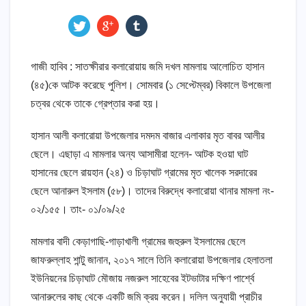
গাজী হাবিব : সাতক্ষীরার কলারোয়ায় জমি দখল মামলায় আলোচিত হাসান
(৪৫)কে আটক করেছে পুলিশ। সোমবার (১ সেপ্টেম্বর) বিকালে উপজেলা
চত্বর থেকে তাকে গ্রেপ্তার করা হয়।
হাসান আলী কলারোয়া উপজেলার দমদম বাজার এলাকার মৃত বাবর আলীর
ছেলে। এছাড়া এ মামলার অন্য আসামীরা হলেন- আটক হওয়া ঘাট
হাসানের ছেলে রায়হান (২৪) ও চিড়াঘাট গ্রামের মৃত খালেক সরদারের
ছেলে আনারুল ইসলাম (৫৮)। তাদের বিরুদ্ধে কলারোয়া থানার মামলা নং-
০২/১৫৫। তাং- ০১/০৯/২৫
মামলার বাদী কেড়াগাছি-গাড়াখালী গ্রামের জহুরুল ইসলামের ছেলে
জাফরুল্লাহ শান্টু জানান, ২০১৭ সালে তিনি কলারোয়া উপজেলার হেলাতলা
ইউনিয়নের চিড়াঘাট মৌজায় নজরুল সাহেবের ইটভাটার দক্ষিণ পার্শ্বে
আনারুলের কাছ থেকে একটি জমি ক্রয় করেন। দলিল অনুযায়ী প্রাচীর