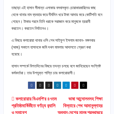
তাছাড়া এই হাসান সীমান্ত এলাকায় বসবাসকৃত চোরাকারবারিদের কাছ
থেকে থানার নাম ব্যবহার করে দীর্ঘদিন ধরে টাকা আদায় করে কোটিপতি বনে
গেছেন। টাকার গরমে তিনি ধরাকে সরাজ্ঞান করে মানুষকে হয়রানী
করতেন। করতেন নির্যাতনও।
এ বিষয়ে কলারোয়া থানার ওসি শেখ সাইফুল ইসলাম জানান- মঙ্গলবার
(আজ) সকালে হাসানকে জমি দখল মামলায় আদালতে প্রেরণ করা
হয়েছে।
হাসান সম্পর্কে বিগতদিনের বিষয়ে তদন্ত চলছে বলে জানিয়েছেন সংশ্লিষ্ট
কর্মকর্তারা। তার উপযুক্ত শাস্তি চায় কলারোয়াসী।
Post
কলারোয়ায় বিএনপি’র ৪৭তম
ভাষা আন্দোলনসহ শিক্ষা
প্রতিষ্ঠাবার্ষিকীতে বর্ণাঢ্য র‍্যালি
বিস্তারে শেখ আমানুল্লাহর
navigation
ও সমাবেশ
অবদান দেশের মানুষ শ্রদ্ধাভরে