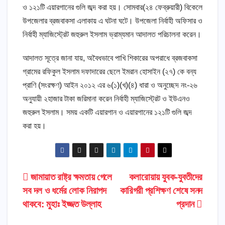
ও ১২১টি এয়ারগানের গুলি জব্দ করা হয়। সোমবার(২৪ ফেব্রুয়ারী) বিকেলে
উপজেলার ব্রজবাকসা এলাকায় এ ঘটনা ঘটে। উপজেলা নির্বাহী অফিসার ও
নির্বাহী ম্যাজিস্ট্রেট জহুরুল ইসলাম ভ্রাম্যমান আদালত পরিচালনা করেন।
আদালত সূত্রে জানা যায়, অবৈধভাবে পাখি শিকারের অপরাধে ব্রজবাকসা
গ্রামের রফিকুল ইসলাম দফাদারের ছেলে ইমরান হোসাইন (২৭) কে বন্য
প্রাণি (সংরক্ষণ) আইন ২০১২ এর ৬(১)(খ)(৪) ধারা ও অনুচ্ছেদ নং-২৬
অনুযায়ী ২হাজার টাকা জরিমানা করেন নির্বাহী ম্যাজিস্ট্রেট ও ইউএনও
জহুরুল ইসলাম। সময় একটি এয়ারগান ও এয়ারগানের ১২১টি গুলি জব্দ
করা হয়।
Post
জামায়াত রাষ্ট্র ক্ষমতায় গেলে
কলারোয়ায় যুবক-যুবতীদের
সব দল ও ধর্মের লোক নিরাপদ
কারিগরী প্রশিক্ষণ শেষে সনদ
navigation
থাকবে: মুহাঃ ইজ্জত উল্লাহ
প্রদান