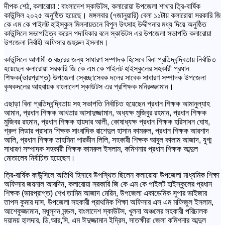
দীপক শেঠ, কলারোয়া : বাংলাদেশ স্কাউটস, কলারোয়া উপজেলা শাখার ত্রি-বার্ষিক
কাউন্সিল ২০২৫ অনুষ্ঠিত হয়েছে। মঙ্গলবার (৭জানুয়ারি) বেলা ১১টায় কলারোয়া সরকারি জি
কে এম কে পাইলট হাইস্কুল মিলনায়তনে বিপুল উৎসাহ উদ্দীপনার মধ্য দিয়ে অনুষ্ঠিত
কাউন্সিলে সভাপতিত্ব করেন পদাধিকার বলে স্কাউটস এর উপজেলা সভাপতি কলারোয়া
উপজেলা নির্বাহী অফিসার জহুরুল ইসলাম।
কাউন্সিলে আগামী ৩ বছরের জন্য সাধারণ সম্পাদক হিসেবে বিনা প্রতিদ্বন্দ্বিতায় নির্বাচিত
হয়েছেন কলারোয়া সরকারি জি কে এম কে পাইলট হাইস্কুলের সহকারী প্রধান
শিক্ষক(ভারপ্রাপ্ত) উপজেলা স্বেচ্ছাসেবক দলের সাবেক সাধারণ সম্পাদক উপজেলা
কৃষকদলের আহবায়ক বাংলাদেশ স্কাউটস এর প্রশিক্ষক মনিরুজ্জামান।
এছাড়া বিনা প্রতিদ্বন্দ্বিতায় সহ সভাপতি নির্বাচিত হয়েছেন প্রধান শিক্ষক আমানুল্যাহ
আমান, প্রধান শিক্ষক আখতার আসাদুজ্জামান, অধ্যক্ষ মুজিবুর রহমান, প্রধান শিক্ষক
মুজিবর রহমান, প্রধান শিক্ষক হায়দার আলী, কোষাধ্যক্ষ প্রধান শিক্ষক হরিসাধন ঘোষ,
গ্রুপ লিডার প্রাধান শিক্ষক সাংবাদিক রাশেদুল হাসান কামরুল, প্রধান শিক্ষক আরশাদ
আলি, প্রধান শিক্ষক তাহমিনা পারভীন লিলি, সহকারী শিক্ষক আবুল কালাম আজাদ, যুগ্ম
সাধারণ সম্পাদক সহকারী শিক্ষক কামরুল ইসলাম, কমিশনার প্রধান শিক্ষক আব্দুল
মোতালেব নির্বাচিত হয়েছেন।
ত্রি-বার্ষিক কাউন্সিলে অতিথি হিসাবে উপস্থিত ছিলেন কলারোয়া উপজেলা মাধ্যমিক শিক্ষা
অফিসার জয়নাল আবদিন, কলারোয়া সরকারি জি কে এম কে পাইলট হাইস্কুলের প্রধান
শিক্ষক (ভারপ্রাপ্ত) শেখ তামিম আজাদ মেরিন, উপজেলা একাডেমিক সুপার ভাইজার
তাপস কুমার দাস, উপজেলা সহকারী প্রাথমিক শিক্ষা অফিসার এস এম মফিজুল ইসলাম,
আশেকুজ্জামান, মধুসূদন মন্ডল, বাংলাদেশ স্কাউটস, খুলনা অঞ্চলের সহকারী পরিচালক
দয়াময় হালদার, ডি,আর,সি, এম ঈদুজ্জামান ইদ্রিস, সাতক্ষীরা জেলা কমিশনার আব্দুল