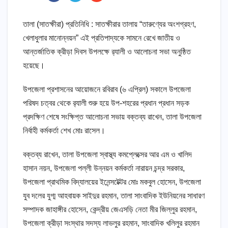
তালা (সাতক্ষীরা) প্রতিনিধি : সাতক্ষীরার তালায় “তারুণ্যের অংশগ্রহণ,
খেলাধুলার মানোন্নয়ন” এই প্রতিপাদ্যকে সামনে রেখে জাতীয় ও
আন্তর্জাতিক ক্রীড়া দিবস উপলক্ষে র‌্যালী ও আলোচনা সভা অনুষ্ঠিত
হয়েছে।
উপজেলা প্রশাসনের আয়োজনে রবিরাব (৬ এপ্রিল) সকালে উপজেলা
পরিষদ চত্বর থেকে র‌্যালী শুরু হয়ে উপ-শহরের প্রধান প্রধান সড়ক
প্রদক্ষিণ শেষে সংক্ষিপ্ত আলোচনা সভায় বক্তব্য রাখেন, তালা উপজেলা
নির্বাহী কর্মকর্তা শেখ মোঃ রাসেল।
বক্তব্য রাখেন, তালা উপজেলা স্বাস্থ্য কমপ্লেক্সের আর এম ও খালিদ
হাসান নয়ন, উপজেলা পল্লী উন্নয়ন কর্মকর্তা নারায়ন চন্দ্র সরকার,
উপজেলা প্রাথমিক বিদ্যালয়ের ইনেন্সটেক্টর মোঃ মকবুল হোসেন, উপজেলা
যুব দলের যুগ্ম আহবায়ক সাইদুর রহমান, তালা সাংবাদিক ইউনিয়নের সাধারণ
সম্পাদক জাহাঙ্গীর হোসেন, কেন্দ্রীয় জেএসড়ি নেতা মীর জিল্লুর রহমান,
উপজেলা ক্রীড়া সংস্থার সদস্য লাভলুর রহমান, সাংবাদিক খলিলুর রহমান