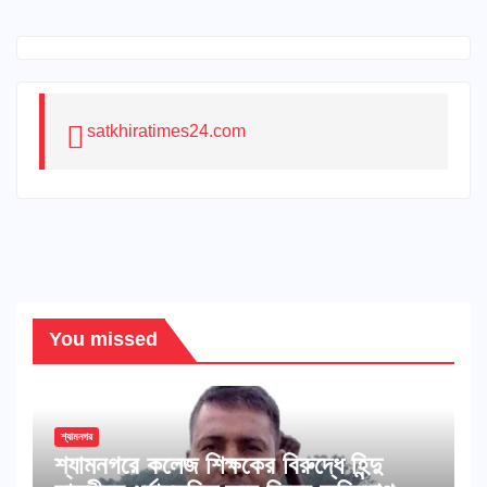
satkhiratimes24.com
You missed
শ্যামনগর
শ্যামনগরে কলেজ শিক্ষকের বিরুদ্ধে হিন্দু