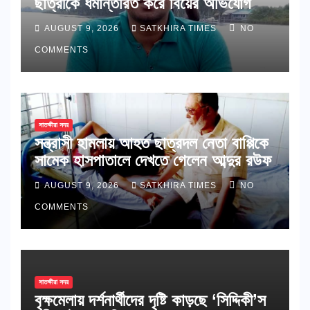
ছাত্রীকে ধর্মান্তরিত করে বিয়ের অভিযোগ
AUGUST 9, 2026
SATKHIRA TIMES
NO
COMMENTS
সাতক্ষীরা সদর
সন্ত্রাসী হামলায় আহত ছাত্রদল নেতা বাপ্পিকে
সামেক হাসপাতালে দেখতে গেলেন আব্দুর রউফ
AUGUST 9, 2026
SATKHIRA TIMES
NO
COMMENTS
সাতক্ষীরা সদর
বৃক্ষমেলায় দর্শনার্থীদের দৃষ্টি কাড়ছে ‘সিদ্দিকী’স