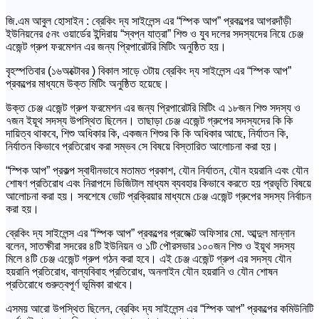
জি.এম আবুল হোসাইন : ব্রেকিং দ্য সাইলেন্স এর “স্পিক আপ” প্রকল্পের আগরদাঁড়ী
ইউনিয়নের ৫নং ওয়ার্ডের ইন্দিরায় “স্বপ্ন যাত্রা” শিশু ও যুব দলের সদস্যদের নিয়ে চেঞ্জ
এজেন্ট গ্রুপ ফরমেশন এর জন্য প্রিপারেটরি মিটিং অনুষ্ঠিত হয়।
বৃহস্পতিবার (১৬অক্টোবর ) বিকাল সাড়ে ৩টায় ব্রেকিং দ্য সাইলেন্স এর “স্পিক আপ”
প্রকল্পের মাধ্যমে উক্ত মিটিং অনুষ্ঠিত হয়েছে।
উক্ত চেঞ্জ এজেন্ট গ্রুপ ফরমেশন এর জন্য প্রিপারেটরি মিটিং এ ১৮জন শিশু সদস্য ও
৭জন ইয়ূথ সদস্য উপস্থিত ছিলেন। তাছাড়া চেঞ্জ এজেন্ট গ্রুপের সদস্যদের কি কি
দায়িত্ব থাকবে, শিশু অধিকার কি, একজন শিশুর কি কি অধিকার আছে, নির্যাতন কি,
নির্যাতন কিভাবে প্রতিরোধ করা সম্ভব সে বিষয়ে বিস্তারিত আলোচনা করা হয়।
“স্পিক আপ” প্রকল্প স্বাধীনভাবে মতামত প্রকাশ, যৌন নির্যাতন, যৌন হয়রানি এবং যৌন
শোষণ প্রতিরোধ এবং নিরাপদে ডিজিটাল মাধ্যম ব্যবহার কিভাবে করতে হয় প্রভৃতি বিষয়ে
আলোচনা করা হয়। সবশেষে ভোট প্রক্রিয়ার মাধ্যমে চেঞ্জ এজেন্ট গ্রুপের সদস্য নির্বাচন
করা হয়।
ব্রেকিং দ্য সাইলেন্স এর “স্পিক আপ” প্রকল্পের প্রজেক্ট অফিসার মো. আব্দুল মান্নান
বলেন, সাতক্ষীরা সদরের ৪টি ইউনিয়ন ও ১টি পৌরসভার ১০০জন শিশু ও ইয়ূথ সদস্য
মিলে ৪টি চেঞ্জ এজেন্ট গ্রুপ গঠন করা হবে। এই চেঞ্জ এজেন্ট গ্রুপ এর সদস্য যৌন
হয়রানি প্রতিরোধ, বাল্যবিবাহ প্রতিরোধ, অনলাইন যৌন হয়রানি ও যৌন শোষন
প্রতিরোধে গুরুত্বপূর্ণ ভূমিকা রাখবে।
এসময় আরো উপস্থিত ছিলেন, ব্রেকিং দ্য সাইলেন্স এর “স্পিক আপ” প্রকল্পের কমিউনিটি