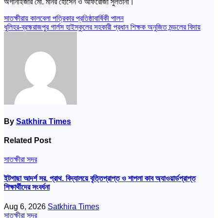
অর্গানাইজার মো. মনির হোসেন ও আফরোজা সুলতানা।
Post
সাতক্ষীরায় কালবেলা পত্রিকার প্রতিষ্ঠাবার্ষিকী পালন
ধুলিহর-ব্রহ্মরাজপুর গার্লস হাইস্কুলের সহকারী প্রধান শিক্ষক অনুজিত মন্ডলের বিদায়
navigation
By
Satkhira Times
Related Post
সাতক্ষীরা সদর
ইটগাছা আদর্শ সর. প্রাথ. বিদ্যালয়ে বৃত্তিপ্রাপ্ত ও শাপলা কাব অ্যাওয়ার্ডপ্রাপ্ত
শিক্ষার্থীদের সংবর্ধনা
Aug 6, 2026
Satkhira Times
সাতক্ষীরা সদর