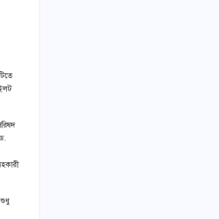
াটিতে
াইলট
পরিষদ
 ড.
 সহকারী
ুধু