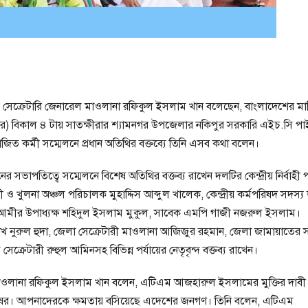
হকারী সেক্রেটারি জেনারেল মাওলানা রফিকুল ইসলাম খান বলেছেন, বাংলাদেশের ম
রবিবার) বিকাল ৪ টায় সাতক্ষীরার শ্যামনগর উপজেলার নকিপুর সরকারি এইচ.সি প
ত কর্মী সম্মেলনে প্রধান অতিথির বক্তব্যে তিনি এসব কথা বলেন।
ভাপতিত্বে সম্মেলনে বিশেষ অতিথির বক্তব্য রাখেন দলটির কেন্দ্রীয় নির্বাহী 
ারী ও খুলনা অঞ্চল পরিচালক মুহাদ্দিস আব্দুল খালেক, কেন্দ্রীয় কর্মপরিষদ সদস্য
েলা আমীর উপাধ্যক্ষ শহিদুল ইসলাম মুকুল, সাবেক এমপি গাজী নজরুল ইসলাম।
শেখ নুরুল হুদা, জেলা সেক্রেটারী মাওলানা আজিজুর রহমান, জেলা জামায়াতের
রেটারী রুহুল আমিনসহ বিভিন্ন পর্যায়ের নেতৃবৃন্দ বক্তব্য রাখেন।
মাওলানা রফিকুল ইসলাম খান বলেন, এটিএম আজহারুল ইসলামের মুক্তির দাবী শ
ুষের। আপনাদেরকে ক্ষমতায় বসিয়েছে এদেশের জনগণ। তিনি বলেন, এটিএম