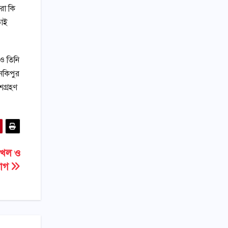
রা কি
তাই
েও তিনি
 নকিপুর
শগ্রহণ
দখল ও
যোগ