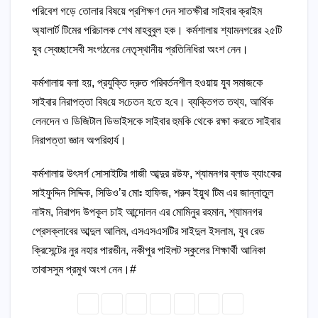
পরিবেশ গড়ে তোলার বিষয়ে প্রশিক্ষণ দেন সাতক্ষীরা সাইবার ক্রাইম
অ্যালার্ট টিমের পরিচালক শেখ মাহবুবুল হক। কর্মশালায় শ্যামনগরের ২৫টি
যুব স্বেচ্ছাসেবী সংগঠনের নেতৃস্থানীয় প্রতিনিধিরা অংশ নেন।
কর্মশালায় বলা হয়, প্রযুক্তি দ্রুত পরিবর্তনশীল হওয়ায় যুব সমাজকে
সাইবার নিরাপত্তা বিষ‌য়ে স‌চেতন হ‌তে হ‌বে। ব্যক্তিগত তথ্য, আর্থিক
লেনদেন ও ডিজিটাল ডিভাইসকে সাইবার হুমকি থেকে রক্ষা করতে সাইবার
নিরাপত্তা জ্ঞান অপরিহার্য।
কর্মশালায় উৎসর্গ সোসাইটির গাজী আব্দুর রউফ, শ্যামনগর ব্লাড ব্যাংকের
সাইফুদ্দিন সিদ্দিক, সিডিও’র মোঃ হাফিজ, শরুব ইয়ুথ টিম এর জান্নাতুল
নাঈম, নিরাপদ উপকূল চাই আন্দোলন এর মোমিনুর রহমান, শ্যামনগর
প্রেসক্লাবের আব্দুল আলিম, এসএসএসটির সাইদুল ইসলাম, যুব রেড
ক্রিসেন্টের নুর নহার পারভীন, নকীপুর পাইলট স্কুলের শিক্ষার্থী আনিকা
তাবাসসুম প্রমুখ অংশ নেন।#