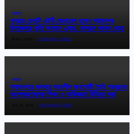
শ্যামনগর
পুনরায় ডেপুটি এটর্নী জেনারেল হলেন শ্যামনগর
উপজেলার কৃতি সন্তান এ্যাড. মাসুদুল আলম দোহা
AUG 1, 2026
SATKHIRA TIMES
শ্যামনগর
শ্যামনগরে জলবায়ু সহনশীল জনগোষ্ঠী তৈরি প্রকল্পের
অংশগ্রহণমূলক শিখন ও অভিজ্ঞতা বিনিময় সভা
JUL 30, 2026
SATKHIRA TIMES