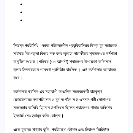
নিজস্ব প্রতিনিধি : দ্রুত পরিবর্তনশীল প্রযুক্তিনির্ভর বিশ্বে যুব সমাজকে
সাইবার নিরাপত্তা বিষয়ে দক্ষ করে তুলতে সাতক্ষীরার শ‌্যামনগ‌রে কর্মশালা
অনু‌ষ্ঠিত হ‌য়ে‌ছে।শনিবার (৩০ আগস্ট) শ্যামনগর উপজেলা অফিসার্স
ক্লাব মিলনায়তনে গবেষণা প্রতিষ্ঠান বারসিক । এই কর্মশালার আয়োজন
ক‌রে।
কর্মশালায় বারসিক এর সহযোগী আঞ্চলিক সমন্বয়কারী রামকৃষ্ণ
জোয়ারদারের সভাপ‌তি‌ত্বে ও যুব সংগঠক স.ম ওসমান গনী সোহাগের
সঞ্চালনায় অতিথি হিসেবে উপস্থিত ছিলেন শ্যামনগর থানার অফিসার
ইনচার্জ মোঃ হুমায়ুন কবির মোল্লা।
এতে যুবদের সাইবার ঝুঁকি, প্রতিরোধ কৌশল এবং নিরাপদ ডিজিটাল