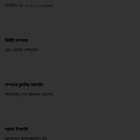
মোবাইল নং- ০১৭১২ ১০৫৬৮৯
নির্বাহী সম্পাদক
মোঃ গোলাম মোস্তফা
সম্পাদক মন্ডলির সভাপতি
আলহাজ্ব শেখ আমজাদ হোসেন
প্রধান উপদেষ্টা
আলহাজ্ব আসাদুজ্জামান বাবু