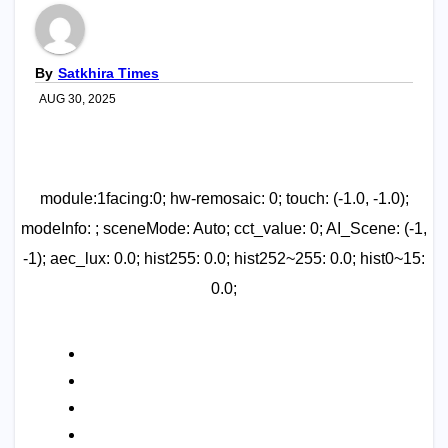
By
Satkhira Times
AUG 30, 2025
module:1facing:0; hw-remosaic: 0; touch: (-1.0, -1.0);
modeInfo: ; sceneMode: Auto; cct_value: 0; AI_Scene: (-1,
-1); aec_lux: 0.0; hist255: 0.0; hist252~255: 0.0; hist0~15:
0.0;