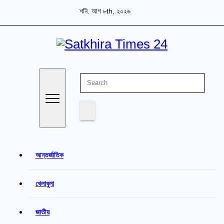
Skip
শনি. আগ ৮th, ২০২৬
to
content
বাংলা পত্রিকা
Satkhira Times 24
আন্তর্জাতিক
খেলাধুলা
জাতীয়