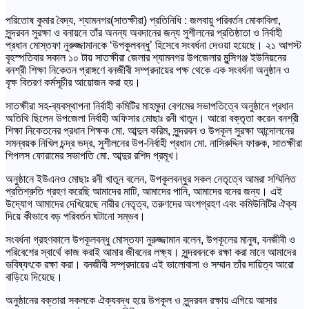
পরিতোষ কুমার বৈদ্য, শ্যামনগর(সাতক্ষীরা) প্রতিনিধি : জলবায়ু পরিবর্তন মোকাবিলা,
সুন্দরবন সুরক্ষা ও বনায়নে তাঁর অনন্য অবদানের জন্য সুশীলনের প্রতিষ্ঠাতা ও নির্বাহী
প্রধান মোস্তফা নুরুজ্জামানকে ‘উপকূলবন্ধু’ হিসেবে সংবর্ধনা দেওয়া হয়েছে। ২১ আগস্ট
বৃহস্পতিবার সকাল ১০ টায় সাতক্ষীরা জেলার শ্যামনগর উপজেলার মুন্সিগঞ্জ ইউনিয়নের
বনশ্রী শিক্ষা নিকেতন প্রাঙ্গণে বনজীবী সম্প্রদায়ের পক্ষ থেকে এক সংবর্ধনা অনুষ্ঠান ও
বৃক্ষ বিতরণ কর্মসূচীর আয়োজন করা হয়।
সাতক্ষীরা সহ-ব্যবস্থাপনা নির্বাহী কমিটির মাহমুদা বেগমের সভাপতিত্বে অনুষ্ঠানে প্রধান
অতিথি ছিলেন উপজেলা নির্বাহী অফিসার মোছাঃ রনী খাতুন। আরো বক্তৃতা করেন বনশ্রী
শিক্ষা নিকেতনের প্রধান শিক্ষক মো. আব্দুল করিম, সুন্দরবন ও উপকূল সুরক্ষা আন্দোলনের
সমন্বয়ক নিখিল চন্দ্র ভদ্র, সুশীলনের উপ-নির্বাহী প্রধান মো. নাসিরুদ্দিন ফারুক, সাতক্ষীরা
পিপলস ফোরামের সভাপতি মো. আব্দুর রশিদ প্রমূখ।
অনুষ্ঠানে ইউএনও মোছাঃ রনী খাতুন বলেন, উপকূলবন্ধুর সকল নেতৃত্বে আমরা সম্মিলিত
প্রতিশ্রুতি গ্রহণ করেছি আমাদের মাটি, আমাদের পানি, আমাদের বনের জন্য। এই
উদ্যোগ আমাদের দেখিয়েছে নারীর নেতৃত্ব, তরুণদের অংশগ্রহণ এবং কমিউনিটির ঐক্য
দিয়ে কীভাবে বড় পরিবর্তন ঘটানো সম্ভব।
সংবর্ধনা গ্রহণকালে উপকূলবন্ধু মোস্তফা নুরুজ্জামান বলেন, উপকূলের মানুষ, বনজীবী ও
পরিবেশের স্বার্থে কাজ করাই আমার জীবনের লক্ষ্য। সুন্দরবনকে রক্ষা করা মানে আমাদের
ভবিষ্যৎকে রক্ষা করা। বনজীবী সম্প্রদায়ের এই ভালোবাসা ও সম্মান তাঁর দায়িত্ব আরো
বাড়িয়ে দিয়েছে।
অনুষ্ঠানের বক্তারা সকলকে ঐক্যবদ্ধ হয়ে উপকূল ও সুন্দরবন রক্ষায় এগিয়ে আসার