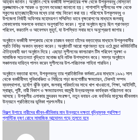
আহ্বান জানান। অনুষ্ঠান শেষে বনজীবী সম্প্রদায়ের পক্ষ থেকে উপকূলবন্ধু মোস্তফা
নুরুজ্জামান-কে স্মারক ও ফুলেল শুভেচ্ছা জানানো হয়। পাশাপাশি সুশীলনের পক্ষ থেকে
স্কুলের ছাত্রছাত্রীদের মধ্যে চারা গাছ বিতরণ করা হয়। পরিশেষে উপকূলবন্ধু ও
উপজেলা নির্বাহী অফিসার মহোদয়গণ সম্মিলিত ভাবে বৃক্ষরোপণের মাধ্যমে জলবায়ু
মোকাবেলায় সকলকে বনায়নে অনুপ্রাণিত করেন। পুরো অনুষ্ঠান জুড়ে ছিল প্রাণবন্ত
পরিবেশ, করতালি ও আবেগঘন মুহূর্ত, যা উপস্থিত সবার মনে অনুপ্রেরণা জাগায়।
অনুষ্ঠানে বনজীবী সম্প্রদায় থেকে চারজন বক্তা তাঁদের বক্তব্যের মাধ্যমে উপকূলবাসীর
প্রতি নিবিড় অবদান ব্যক্ত করেন। অনুষ্ঠানটি আরো প্রাণবন্ত হয়ে ওঠে মুন্ডা কমিউনিটির
ঐতিহ্যবাহী বরণ অনুষ্ঠান দিয়ে। এছাড়া সুশীলনের কালচারাল টিম পরিবেশ সুরক্ষা ও
সামাজিক সচেতনতা বৃদ্ধিতে মনোজ্ঞ ছবি নাটক উপস্থাপন করে। সমগ্র অনুষ্ঠানে
সঞ্চালনার দায়িত্ব পালন করেন সুশীলনের উপ-পরিচালক শাহিনা পারভিন।
অনুষ্ঠানে বক্তারা বলেন, উপকূলবন্ধু তার প্রাতিষ্ঠানিক কর্মকাণ্ডের মাধ্যমে ১৯৯১ সাল
থেকে বনজীবীসহ সুবিধাবঞ্চিত ও পিছিয়ে পড়া জনগোষ্ঠীর ক্ষমতায়ন, টেকসই সম্পদ
ব্যবস্থাপনা, দুর্যোগ ঝুঁকি হ্রাস, জলবায়ু পরিবর্তনের সাথে খাপ খাওয়ানো, শিক্ষা, আইসিটি,
স্বাস্থ্য, পুষ্টি, নারী বিকাশ ও ক্ষমতায়নসহ বহুমুখী উন্নয়নমূলক কার্যক্রম পরিচালনা করে
আসছে। উপকূলীয় এলাকায় সুন্দরবন সংরক্ষণ, নতুন বনায়ন এবং বননির্ভর মানুষের জীবনমান
উন্নয়নে প্রতিষ্ঠানের ভূমিকা প্রশংসনীয়।
Post
বিকল্প উপায়ে নারীদের জীবন-জীবিকার মান উন্নয়নে দক্ষতা বৃদ্ধিমূলক প্রশিক্ষণ
প্লাস্টিক দূষণ রোধে সামাজিক আন্দোলন গড়ে তুলতে হবে
navigation